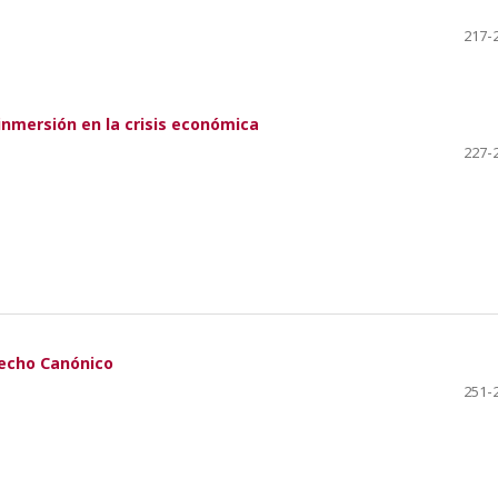
217-
a inmersión en la crisis económica
227-
recho Canónico
251-