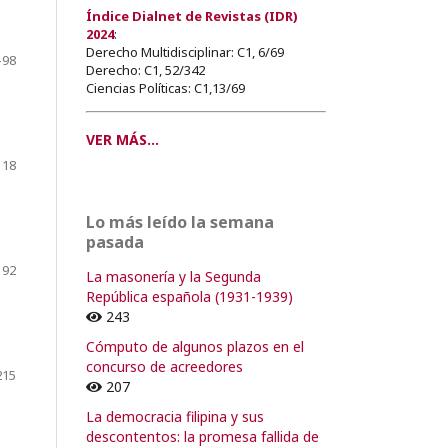
Índice Dialnet de Revistas (IDR)
2024
:
Derecho Multidisciplinar: C1, 6/69
-98
Derecho: C1, 52/342
Ciencias Políticas: C1,13/69
VER MÁS...
118
Lo más leído la semana
pasada
192
La masonería y la Segunda
República española (1931-1939)
243
Cómputo de algunos plazos en el
concurso de acreedores
215
207
La democracia filipina y sus
descontentos: la promesa fallida de