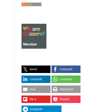
tweet
compartir
compartir
compartir
mail
impresión
flip it
Pocket
compartir