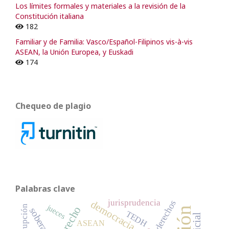
Los límites formales y materiales a la revisión de la
Constitución italiana
182
Familiar y de Familia: Vasco/Español-Filipinos vis-à-vis
ASEAN, la Unión Europea, y Euskadi
174
Chequeo de plagio
Palabras clave
jurisprudencia
derechos
democracia
jueces
corrupción
soberanía
TEDH
ASEAN