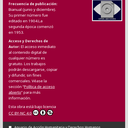
Frecuencia de publicación
Bianual (junio y diciembre).
Su primer número fue
editado en 1904.La
segunda época comenzó
en 1953.
Acceso y Derechos de
El acceso inmediato
Autor
al contenido digital de
cualquier número es
gratuito. Los trabajos
podrán descargarse, copiar
y difundir, sin fines
comerciales. Véase la
sección “
Política de acceso
abierto
” para más
información.
Esta obra está bajo licencia
CC BY-NC 4.0
Anuario de Acción Humanitaria y Derechos Humanos