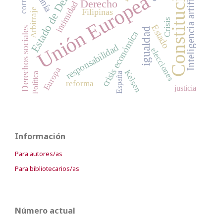
Estado de Derecho
Constitución
Inteligencia artificial
Unión Europea
Derecho
intimidad
Arbitraje
Filipinas
Crisis
Estado
Derechos sociales
igualdad
crisis económica
responsabilidad
elecciones
Europa
Kelsen
Política
España
reforma
justicia
Información
Para autores/as
Para bibliotecarios/as
Número actual