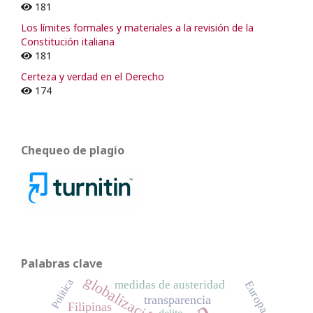
181
Los límites formales y materiales a la revisión de la
Constitución italiana
181
Certeza y verdad en el Derecho
174
Chequeo de plagio
Palabras clave
globalización
Política
medidas de austeridad
Europa
transparencia
Filipinas