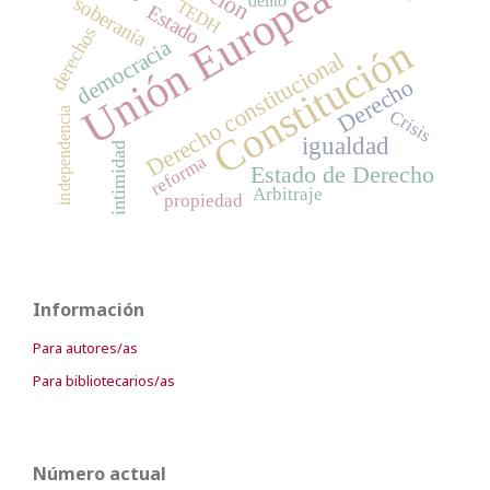
Unión Europea
delito
soberanía
TEDH
Estado
derechos
Constitución
democracia
Derecho constitucional
Derecho
independencia
Crisis
igualdad
intimidad
reforma
Estado de Derecho
Arbitraje
propiedad
Información
Para autores/as
Para bibliotecarios/as
Número actual