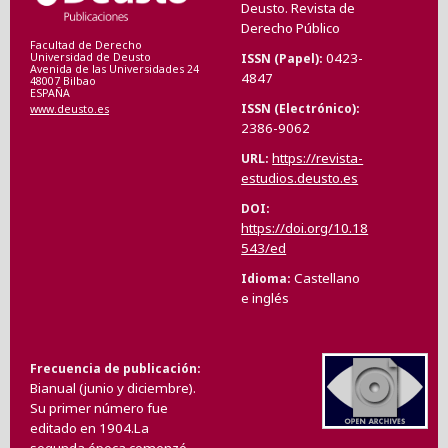
Deusto. Revista de
Derecho Público
Facultad de Derecho
0423-
ISSN (Papel)
Universidad de Deusto
Avenida de las Universidades 24
4847
48007 Bilbao
ESPAÑA
ISSN (Electrónico)
www.deusto.es
2386-9062
https://revista-
URL
estudios.deusto.es
DOI
https://doi.org/10.18
543/ed
Castellano
Idioma
e inglés
Frecuencia de publicación
Bianual (junio y diciembre).
Su primer número fue
editado en 1904.La
segunda época comenzó