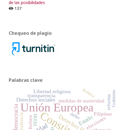
de las posibilidades
137
Chequeo de plagio
Palabras clave
Política
Libertad religiosa
Gobierno
transparencia
reforma
Derechos sociales
medidas de austeridad
Unión Europea
democracia
Constitución
Filipinas
delito
jurisprudencia
Derechos Humanos
TEDH
Estado
Kelsen
elecciones