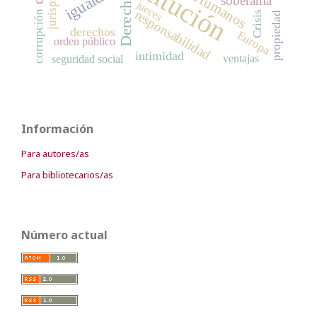
igualdad
soberanía
Derecho
jueces
responsabilidad
corrupción
Crisis
propiedad
derechos
Europa
orden público
intimidad
ventajas
seguridad social
Información
Para autores/as
Para bibliotecarios/as
Número actual