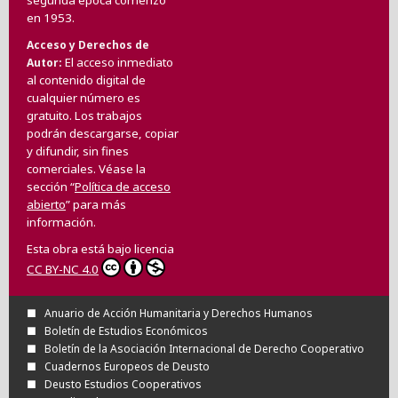
en 1953.
Acceso y Derechos de
El acceso inmediato
Autor
al contenido digital de
cualquier número es
gratuito. Los trabajos
podrán descargarse, copiar
y difundir, sin fines
comerciales. Véase la
sección “
Política de acceso
abierto
” para más
información.
Esta obra está bajo licencia
CC BY-NC 4.0
Anuario de Acción Humanitaria y Derechos Humanos
Boletín de Estudios Económicos
Boletín de la Asociación Internacional de Derecho Cooperativo
Cuadernos Europeos de Deusto
Deusto Estudios Cooperativos