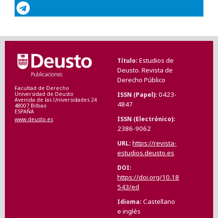
Estudios de
Título
Deusto. Revista de
Derecho Público
Facultad de Derecho
0423-
ISSN (Papel)
Universidad de Deusto
Avenida de las Universidades 24
4847
48007 Bilbao
ESPAÑA
ISSN (Electrónico)
www.deusto.es
2386-9062
https://revista-
URL
estudios.deusto.es
DOI
https://doi.org/10.18
543/ed
Castellano
Idioma
e inglés