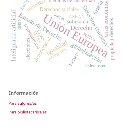
Europa
intimidad
medidas de austeridad
Estado
crisis económica
Derechos Humanos
Derechos sociales
Inteligencia artificial
Estado de Derecho
Unión Europea
jueces
ASEAN
derechos
soberanía
delito
transparencia
Derecho
Crisis
TEDH
Política
democracia
elecciones
igualdad
propiedad
globalización
corrupción
Kelsen
federalismo
Información
Para autores/as
Para bibliotecarios/as