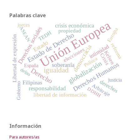
Palabras clave
Unión Europea
jueces
crisis económica
ASEAN
Derechos sociales
Europa
propiedad
TEDH
Estado de Derecho
Libertad de expresión
Estado
reforma
democracia
intimidad
elecciones
Kelsen
Crisis
Política
globalización
Derechos Humanos
soberanía
España
igualdad
Derecho
delito
justicia
derechos
Filipinas
Gobierno
Arbitraje
responsabilidad
DDHH
libertad de información
Información
Para autores/as