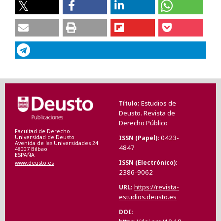
Estudios de
Título
Deusto. Revista de
Derecho Público
Facultad de Derecho
0423-
ISSN (Papel)
Universidad de Deusto
Avenida de las Universidades 24
4847
48007 Bilbao
ESPAÑA
ISSN (Electrónico)
www.deusto.es
2386-9062
https://revista-
URL
estudios.deusto.es
DOI