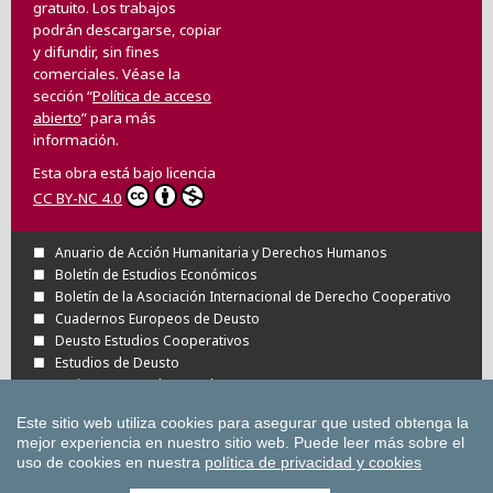
gratuito. Los trabajos
podrán descargarse, copiar
y difundir, sin fines
comerciales. Véase la
sección “
Política de acceso
abierto
” para más
información.
Esta obra está bajo licencia
CC BY-NC 4.0
Anuario de Acción Humanitaria y Derechos Humanos
Boletín de Estudios Económicos
Boletín de la Asociación Internacional de Derecho Cooperativo
Cuadernos Europeos de Deusto
Deusto Estudios Cooperativos
Estudios de Deusto
Revista Deusto de Derechos Humanos
Tuning Journal for Higher Education
Este sitio web utiliza cookies para asegurar que usted obtenga la
Todas las Revistas Científicas de Deusto en
mejor experiencia en nuestro sitio web.
Puede leer más sobre el
OJS
uso de cookies en nuestra
política de privacidad y cookies
Todas las publicaciones de la Universidad