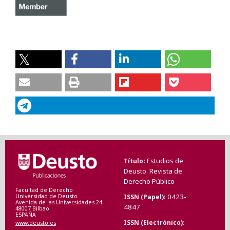
Estudios de
Título
Deusto. Revista de
Derecho Público
Facultad de Derecho
0423-
ISSN (Papel)
Universidad de Deusto
Avenida de las Universidades 24
4847
48007 Bilbao
ESPAÑA
ISSN (Electrónico)
www.deusto.es