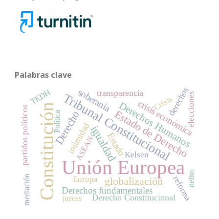
Palabras clave
derechos
soberanía
TEDH
transparencia
Tribunal Constitucional
elecciones
Crisis
crisis económica
Derechos Humanos
Constitución
partidos políticos
Estado de Derecho
Derecho
Política
intimidad
igualdad
Estado
ASEAN
Kelsen
Unión Europea
delito
mediación
reforma
Europa
globalización
Derechos fundamentales
Derecho Constitucional
jueces