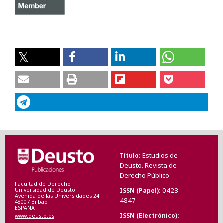
Estudios de
Título
Deusto. Revista de
Derecho Público
Facultad de Derecho
0423-
ISSN (Papel)
Universidad de Deusto
Avenida de las Universidades 24
4847
48007 Bilbao
ESPAÑA
ISSN (Electrónico)
www.deusto.es