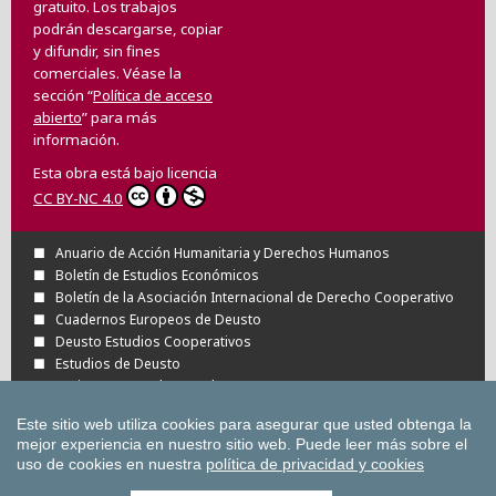
gratuito. Los trabajos
podrán descargarse, copiar
y difundir, sin fines
comerciales. Véase la
sección “
Política de acceso
abierto
” para más
información.
Esta obra está bajo licencia
CC BY-NC 4.0
Anuario de Acción Humanitaria y Derechos Humanos
Boletín de Estudios Económicos
Boletín de la Asociación Internacional de Derecho Cooperativo
Cuadernos Europeos de Deusto
Deusto Estudios Cooperativos
Estudios de Deusto
Revista Deusto de Derechos Humanos
Tuning Journal for Higher Education
Este sitio web utiliza cookies para asegurar que usted obtenga la
Todas las Revistas Científicas de Deusto en
mejor experiencia en nuestro sitio web.
Puede leer más sobre el
OJS
uso de cookies en nuestra
política de privacidad y cookies
Todas las publicaciones de la Universidad