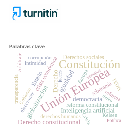
Palabras clave
Arbitraje
Derechos sociales
corrupción
crisis económica
Constitución
intimidad
Unión Europea
ventajas
Europa
igualdad
Derecho
Estado
jueces
transparencia
TEDH
soberanía
globalización
Gobierno
reforma
elecciones
delito
democracia
reforma constitucional
Inteligencia artificial
Crisis
Kelsen
derechos humanos
Política
Derecho constitucional