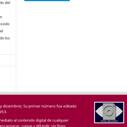
do del
en
nocido
el
 de los
o y diciembre). Su primer número fue editado
953.
mediato al contenido digital de cualquier
scargarse, copiar y difundir, sin fines