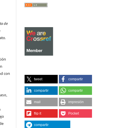
ta de
e
ito.
ción
on
ad con
tweet
compartir
compartir
compartir
caso,
mail
impresión
n
flip it
Pocket
ajo
 de
compartir