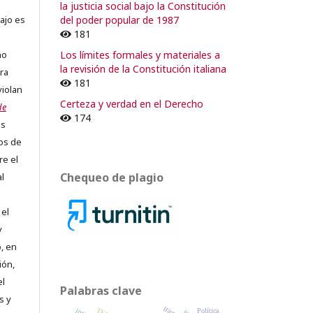
la justicia social bajo la Constitución
del poder popular de 1987
ajo es
181
Los límites formales y materiales a
no
la revisión de la Constitución italiana
ra
181
violan
Certeza y verdad en el Derecho
de
174
os
os de
re el
Chequeo de plagio
al
 el
y
, en
ión,
el
Palabras clave
s y
Política