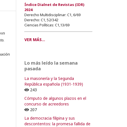
Índice Dialnet de Revistas (IDR)
2024
:
Derecho Multidisciplinar: C1, 6/69
Derecho: C1, 52/342
Ciencias Políticas: C1,13/69
sus
VER MÁS...
to.
s
uación
Lo más leído la semana
pasada
La masonería y la Segunda
o
República española (1931-1939)
243
o
Cómputo de algunos plazos en el
concurso de acreedores
207
La democracia filipina y sus
descontentos: la promesa fallida de