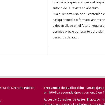
una manera que no sugiera el respal
autor o de la Revista en absoluto.
Cualquier otro uso de su contenido 
cualquier medio o formato, ahora co
o desarrollado en el futuro, requiere 
permiso previo por escrito del titular
derechos de autor.
vista de Derecho Público
Bianual (juni
Frecuencia de publicación
en 1904.La segunda época comenzó en 1
El acceso in
Acceso y Derechos de Autor
2
número es gratuito. Los trabajos podrán de