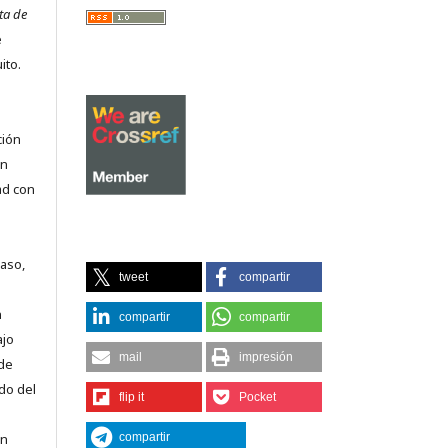
ta de
e
ito.
ción
on
ad con
caso,
tweet
compartir
n
compartir
compartir
ajo
mail
impresión
 de
do del
flip it
Pocket
en
compartir