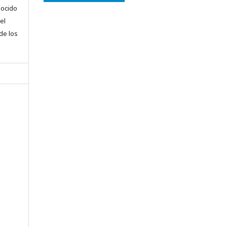
nocido
el
 de los