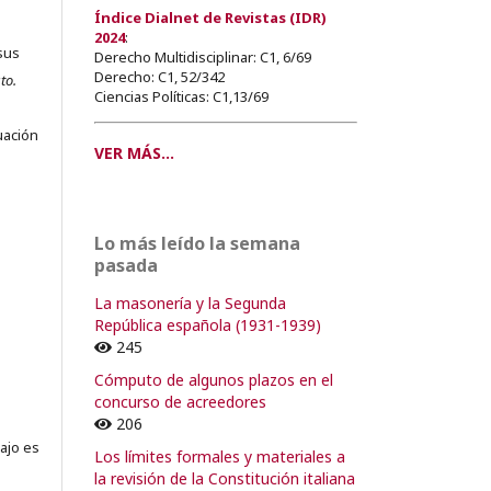
Índice Dialnet de Revistas (IDR)
2024
:
sus
Derecho Multidisciplinar: C1, 6/69
Derecho: C1, 52/342
to.
Ciencias Políticas: C1,13/69
s
uación
VER MÁS...
o
Lo más leído la semana
pasada
o
La masonería y la Segunda
República española (1931-1939)
245
Cómputo de algunos plazos en el
concurso de acreedores
206
ajo es
Los límites formales y materiales a
la revisión de la Constitución italiana