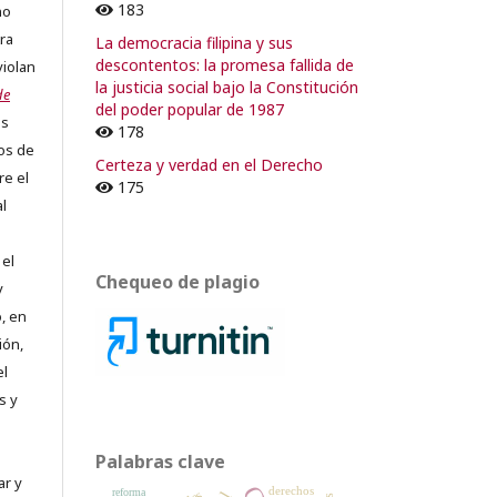
183
no
ra
La democracia filipina y sus
descontentos: la promesa fallida de
violan
la justicia social bajo la Constitución
de
del poder popular de 1987
os
178
os de
Certeza y verdad en el Derecho
re el
175
al
 el
Chequeo de plagio
y
, en
ión,
el
s y
Palabras clave
ar y
derechos
reforma