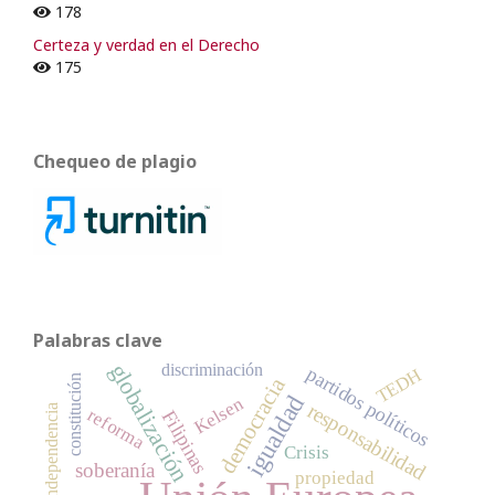
178
Certeza y verdad en el Derecho
175
Chequeo de plagio
Palabras clave
globalización
discriminación
partidos políticos
TEDH
constitución
democracia
igualdad
Kelsen
responsabilidad
independencia
reforma
Filipinas
Crisis
soberanía
propiedad