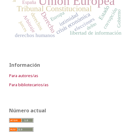
Unión Europea
España
Estado
Tribunal Constitucional
corrupción
Gobierno
Europa
Derecho
crisis económica
derechos
intimidad
Arbitraje
elecciones
jueces
delito
libertad de información
derechos humanos
Información
Para autores/as
Para bibliotecarios/as
Número actual