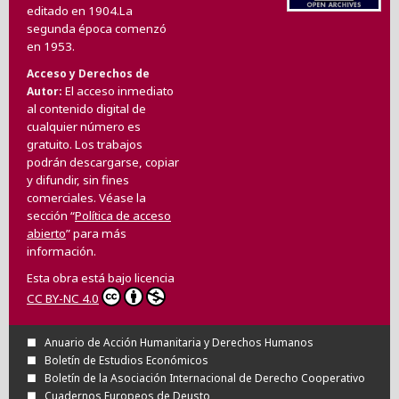
editado en 1904.La
segunda época comenzó
en 1953.
Acceso y Derechos de
El acceso inmediato
Autor
al contenido digital de
cualquier número es
gratuito. Los trabajos
podrán descargarse, copiar
y difundir, sin fines
comerciales. Véase la
sección “
Política de acceso
abierto
” para más
información.
Esta obra está bajo licencia
CC BY-NC 4.0
Anuario de Acción Humanitaria y Derechos Humanos
Boletín de Estudios Económicos
Boletín de la Asociación Internacional de Derecho Cooperativo
Cuadernos Europeos de Deusto