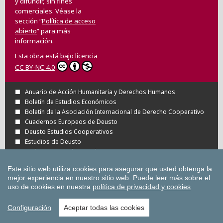
y difundir, sin fines
comerciales. Véase la
sección “
Política de acceso
abierto
” para más
información.
Esta obra está bajo licencia
CC BY-NC 4.0
Anuario de Acción Humanitaria y Derechos Humanos
Boletín de Estudios Económicos
Boletín de la Asociación Internacional de Derecho Cooperativo
Cuadernos Europeos de Deusto
Deusto Estudios Cooperativos
Estudios de Deusto
Revista Deusto de Derechos Humanos
Tuning Journal for Higher Education
Este sitio web utiliza cookies para asegurar que usted obtenga la
Todas las Revistas Científicas de Deusto en
mejor experiencia en nuestro sitio web.
Puede leer más sobre el
OJS
uso de cookies en nuestra
política de privacidad y cookies
Todas las publicaciones de la Universidad
de Deusto
Configuración
Aceptar todas las cookies
Copyright © Universidad de Deusto