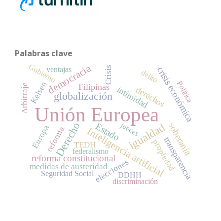
Palabras clave
Gobierno
democracia
Crisis
crisis económica
ventajas
delito
Kelsen
Política
Filipinas
Arbitraje
intimidad
derechos
globalización
Unión Europea
Derecho
jueces
soberanía
igualdad
Estado
Europa
reforma
Inteligencia artificial
transparencia
propiedad
TEDH
federalismo
reforma constitucional
elecciones
medidas de austeridad
Seguridad Social
DDHH
discriminación