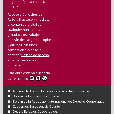
segunda época comenzó
en 1953.
Acceso y Derechos de
El acceso inmediato
Autor
al contenido digital de
cualquier número es
gratuito. Los trabajos
podrán descargarse, copiar
y difundir, sin fines
comerciales. Véase la
sección “
Política de acceso
abierto
” para más
información.
Esta obra está bajo licencia
CC BY-NC 4.0
Anuario de Acción Humanitaria y Derechos Humanos
Boletín de Estudios Económicos
Boletín de la Asociación Internacional de Derecho Cooperativo
Cuadernos Europeos de Deusto
Deusto Estudios Cooperativos