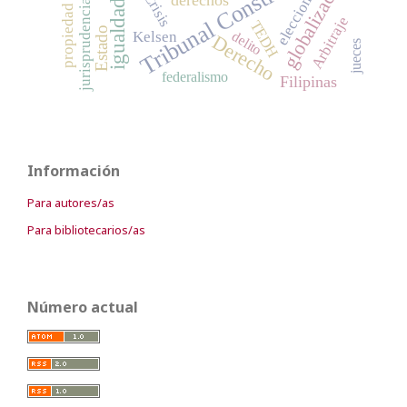
Tribunal Constitucional
globalización
elecciones
Crisis
igualdad
jurisprudencia
propiedad
Arbitraje
TEDH
Estado
Kelsen
delito
Derecho
jueces
federalismo
Filipinas
Información
Para autores/as
Para bibliotecarios/as
Número actual