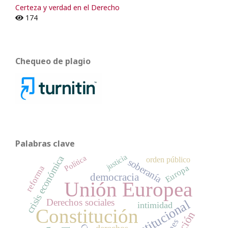
Certeza y verdad en el Derecho
174
Chequeo de plagio
Palabras clave
justicia
Política
crisis económica
orden público
soberanía
Europa
reforma
democracia
Unión Europea
Derechos sociales
intimidad
Constitución
derechos