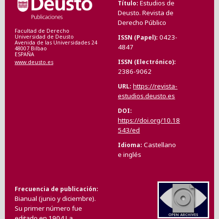
Estudios de
Título
Deusto. Revista de
Derecho Público
Facultad de Derecho
0423-
ISSN (Papel)
Universidad de Deusto
Avenida de las Universidades 24
4847
48007 Bilbao
ESPAÑA
ISSN (Electrónico)
www.deusto.es
2386-9062
https://revista-
URL
estudios.deusto.es
DOI
https://doi.org/10.18
543/ed
Castellano
Idioma
e inglés
Frecuencia de publicación
Bianual (junio y diciembre).
Su primer número fue
editado en 1904.La