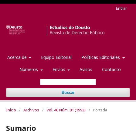
Entrar
Acerca de
Equipo Editorial
Políticas Editoriales
Números
Envíos
Avisos
Contacto
Buscar
Inicio
/
Archivos
/
Vol. 40 Núm. 81 (1993)
/
Portada
Sumario