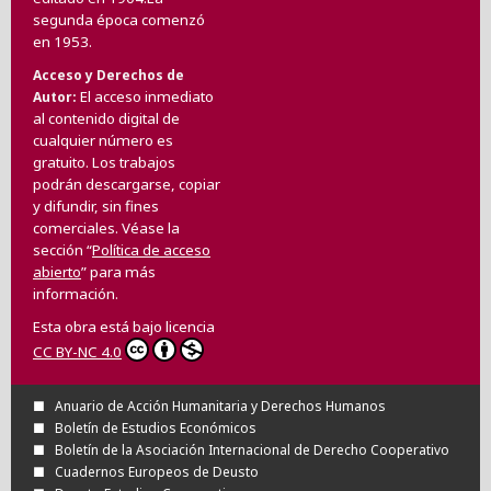
segunda época comenzó
en 1953.
Acceso y Derechos de
El acceso inmediato
Autor
al contenido digital de
cualquier número es
gratuito. Los trabajos
podrán descargarse, copiar
y difundir, sin fines
comerciales. Véase la
sección “
Política de acceso
abierto
” para más
información.
Esta obra está bajo licencia
CC BY-NC 4.0
Anuario de Acción Humanitaria y Derechos Humanos
Boletín de Estudios Económicos
Boletín de la Asociación Internacional de Derecho Cooperativo
Cuadernos Europeos de Deusto