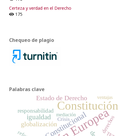
Certeza y verdad en el Derecho
175
Chequeo de plagio
Palabras clave
Estado de Derecho
ventajas
Constitución
Unión Europea
responsabilidad
Tribunal Constitucional
mediación
igualdad
derechos
Crisis
globalización
reforma