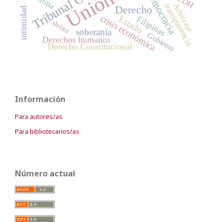
democracia
TEDH
transparencia
Arbitraje
Derecho
intimidad
crisis económica
Estado
Filipinas
delito
soberanía
Gobierno
Derechos humanos
Derecho Constitucional
Información
Para autores/as
Para bibliotecarios/as
Número actual