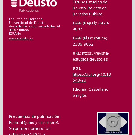
Estudios de
Título
Deusto. Revista de
Derecho Público
Facultad de Derecho
0423-
ISSN (Papel)
Universidad de Deusto
Avenida de las Universidades 24
4847
48007 Bilbao
ESPAÑA
ISSN (Electrónico)
www.deusto.es
2386-9062
https://revista-
URL
estudios.deusto.es
DOI
https://doi.org/10.18
543/ed
Castellano
Idioma
e inglés
Frecuencia de publicación
Bianual (junio y diciembre).
Su primer número fue
editado en 1904.La