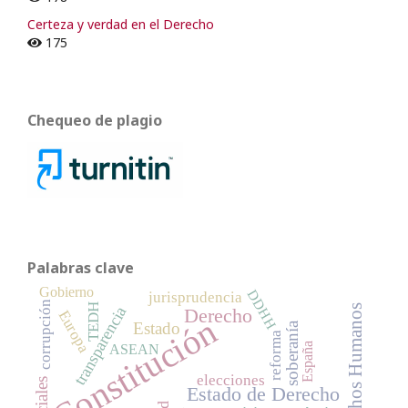
Certeza y verdad en el Derecho
175
Chequeo de plagio
Palabras clave
Gobierno
DDHH
jurisprudencia
corrupción
TEDH
Derechos Humanos
transparencia
Derecho
Europa
Constitución
Estado
soberanía
reforma
España
ASEAN
elecciones
Estado de Derecho