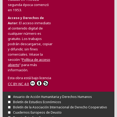
segunda época comenzó
en 1953.
Acceso y Derechos de
El acceso inmediato
Autor
al contenido digital de
cualquier número es
gratuito. Los trabajos
podrán descargarse, copiar
y difundir, sin fines
comerciales. Véase la
sección “
Política de acceso
abierto
” para más
información.
Esta obra está bajo licencia
CC BY-NC 4.0
Anuario de Acción Humanitaria y Derechos Humanos
Boletín de Estudios Económicos
Boletín de la Asociación Internacional de Derecho Cooperativo
Cuadernos Europeos de Deusto