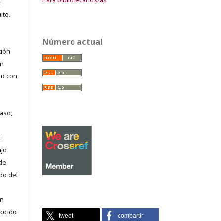
e
ito.
Número actual
ción
on
ad con
caso,
n
ajo
 de
do del
en
nocido
tweet
compartir