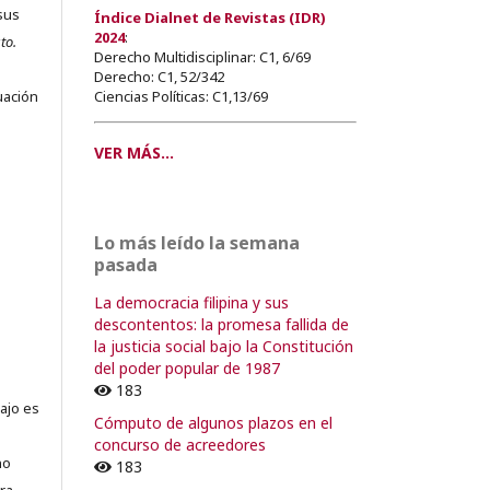
sus
Índice Dialnet de Revistas (IDR)
2024
:
to.
Derecho Multidisciplinar: C1, 6/69
s
Derecho: C1, 52/342
Ciencias Políticas: C1,13/69
uación
VER MÁS...
o
Lo más leído la semana
o
pasada
La democracia filipina y sus
descontentos: la promesa fallida de
la justicia social bajo la Constitución
del poder popular de 1987
183
ajo es
Cómputo de algunos plazos en el
concurso de acreedores
no
183