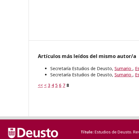
Artículos más leídos del mismo autor/a
Secretaría Estudios de Deusto,
Sumario
,
E
Secretaría Estudios de Deusto,
Sumario
,
E
<<
<
3
4
5
6
7
8
Estudios de Deusto. Re
Título