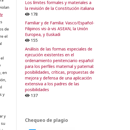
ra
Los límites formales y materiales a
violan
la revisión de la Constitución italiana
178
de
os
Familiar y de Familia: Vasco/Español-
Filipinos vis-à-vis ASEAN, la Unión
os de
Europea, y Euskadi
re el
155
al
Análisis de las formas especiales de
ejecución existentes en el
 el
ordenamiento penitenciario español
y
para los perfiles maternal y paternal:
posibilidades, críticas, propuestas de
, en
mejora y defensa de una aplicación
ión,
extensiva a los padres de las
el
posibilidades
s y
137
ar y
Chequeo de plagio
 su