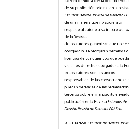
carrera científica con la debida anota
de su publicación original en la revist
Estudios Deusto.
Revista de Derecho Pú
de una manera que no sugiera un
respaldo al autor o a su trabajo por p
de la Revista.
d) Los autores garantizan que no se
otorgado ni se otorgarán permisos o
licencias de cualquier tipo que pued
violar los derechos otorgados a la Edit
e) Los autores son los únicos
responsables de las consecuencias 
puedan derivarse de las reclamacion
terceros sobre el manuscrito enviado
publicación en la Revista
Estudios de
Deusto.
Revista de Derecho Público.
3. Usuarios
:
Estudios de Deusto. Revis