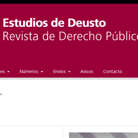
ales
Números
Envíos
Avisos
Contacto
da