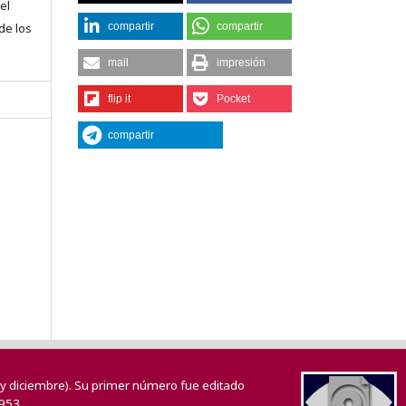
el
compartir
compartir
 de los
mail
impresión
flip it
Pocket
compartir
o y diciembre). Su primer número fue editado
953.