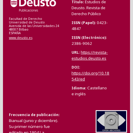
Estudios de
Título
Deusto. Revista de
Derecho Público
Facultad de Derecho
0423-
ISSN (Papel)
Universidad de Deusto
Avenida de las Universidades 24
4847
48007 Bilbao
ESPAÑA
ISSN (Electrónico)
www.deusto.es
2386-9062
https://revista-
URL
estudios.deusto.es
DOI
https://doi.org/10.18
543/ed
Castellano
Idioma
e inglés
Frecuencia de publicación
Bianual (junio y diciembre).
Su primer número fue
editado en 1904.La