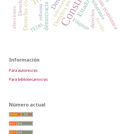
Derecho constitucional
Derechos sociales
crisis económica
federalismo
soberanía
democracia
reforma
elecciones
derechos
Europa
Filipinas
TEDH
Información
Para autores/as
Para bibliotecarios/as
Número actual