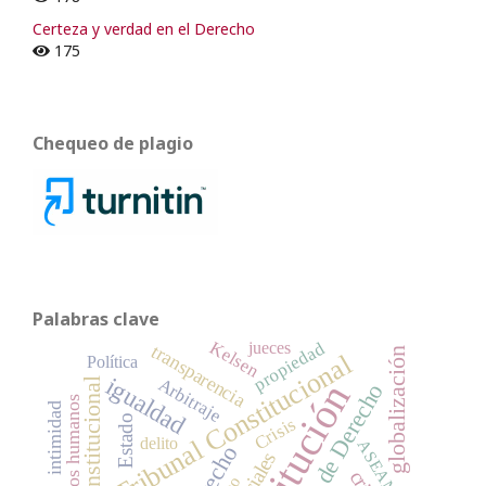
Certeza y verdad en el Derecho
175
Chequeo de plagio
Palabras clave
Kelsen
propiedad
jueces
transparencia
globalización
Tribunal Constitucional
Política
igualdad
Arbitraje
Constitución
Estado de Derecho
Derechos humanos
intimidad
Estado
Crisis
delito
ASEAN
Derecho