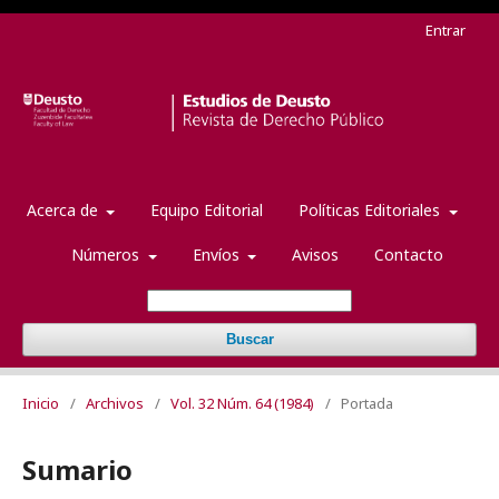
Entrar
Acerca de
Equipo Editorial
Políticas Editoriales
Números
Envíos
Avisos
Contacto
Buscar
Inicio
/
Archivos
/
Vol. 32 Núm. 64 (1984)
/
Portada
Sumario