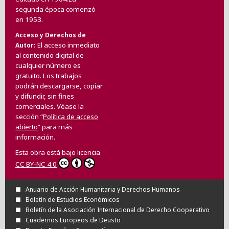
segunda época comenzó
en 1953.
Acceso y Derechos de
El acceso inmediato
Autor
al contenido digital de
cualquier número es
gratuito. Los trabajos
podrán descargarse, copiar
y difundir, sin fines
comerciales. Véase la
sección “
Política de acceso
abierto
” para más
información.
Esta obra está bajo licencia
CC BY-NC 4.0
Anuario de Acción Humanitaria y Derechos Humanos
Boletín de Estudios Económicos
Boletín de la Asociación Internacional de Derecho Cooperativo
Cuadernos Europeos de Deusto