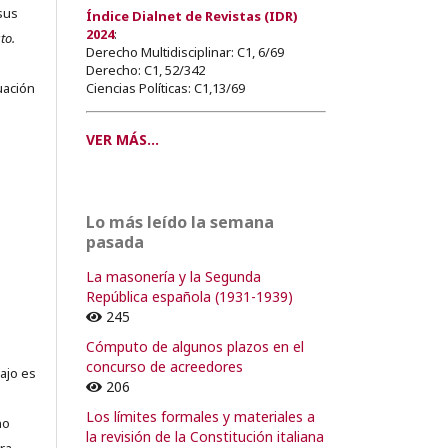
sus
Índice Dialnet de Revistas (IDR)
2024
:
to.
Derecho Multidisciplinar: C1, 6/69
s
Derecho: C1, 52/342
Ciencias Políticas: C1,13/69
uación
VER MÁS...
o
Lo más leído la semana
o
pasada
La masonería y la Segunda
República española (1931-1939)
245
Cómputo de algunos plazos en el
concurso de acreedores
ajo es
206
Los límites formales y materiales a
no
la revisión de la Constitución italiana