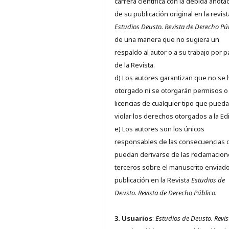
carrera científica con la debida anota
de su publicación original en la revist
Estudios Deusto.
Revista de Derecho Pú
de una manera que no sugiera un
respaldo al autor o a su trabajo por p
de la Revista.
d) Los autores garantizan que no se
otorgado ni se otorgarán permisos o
licencias de cualquier tipo que pued
violar los derechos otorgados a la Edit
e) Los autores son los únicos
responsables de las consecuencias 
puedan derivarse de las reclamacion
terceros sobre el manuscrito enviado
publicación en la Revista
Estudios de
Deusto.
Revista de Derecho Público.
3. Usuarios
:
Estudios de Deusto. Revis