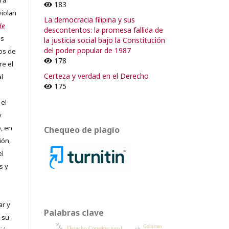
ra
183
violan
La democracia filipina y sus
de
descontentos: la promesa fallida de
os
la justicia social bajo la Constitución
del poder popular de 1987
os de
178
re el
Certeza y verdad en el Derecho
al
175
 el
y
, en
Chequeo de plagio
ión,
el
s y
ar y
Palabras clave
 su
Gobierno
Derecho Constitucional