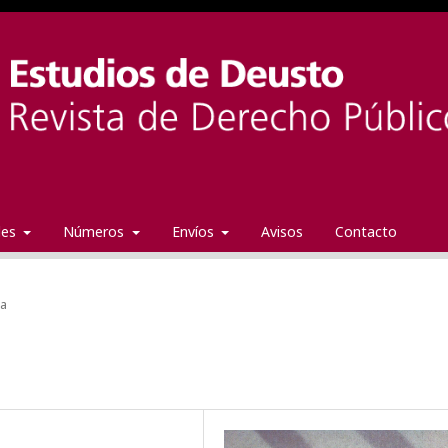
ales
Números
Envíos
Avisos
Contacto
da