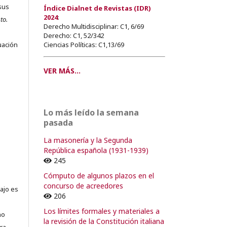
sus
Índice Dialnet de Revistas (IDR)
2024
:
to.
Derecho Multidisciplinar: C1, 6/69
s
Derecho: C1, 52/342
Ciencias Políticas: C1,13/69
uación
VER MÁS...
o
Lo más leído la semana
o
pasada
La masonería y la Segunda
República española (1931-1939)
245
Cómputo de algunos plazos en el
concurso de acreedores
ajo es
206
Los límites formales y materiales a
no
la revisión de la Constitución italiana