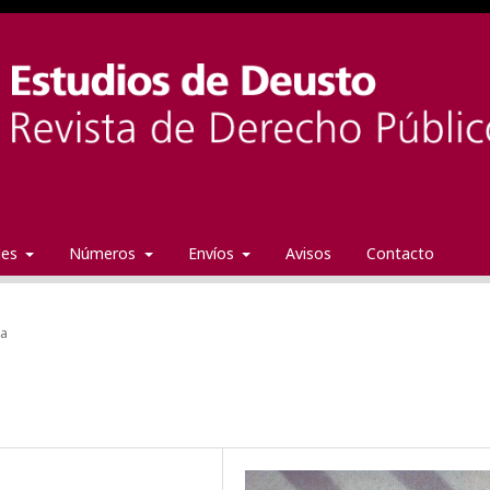
ales
Números
Envíos
Avisos
Contacto
da