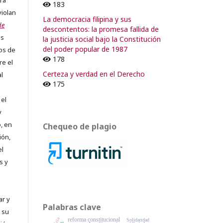
ra
183
violan
La democracia filipina y sus
de
descontentos: la promesa fallida de
os
la justicia social bajo la Constitución
del poder popular de 1987
os de
178
re el
Certeza y verdad en el Derecho
al
175
 el
y
, en
Chequeo de plagio
ión,
el
s y
ar y
Palabras clave
 su
reforma constitucional
Solidaridad