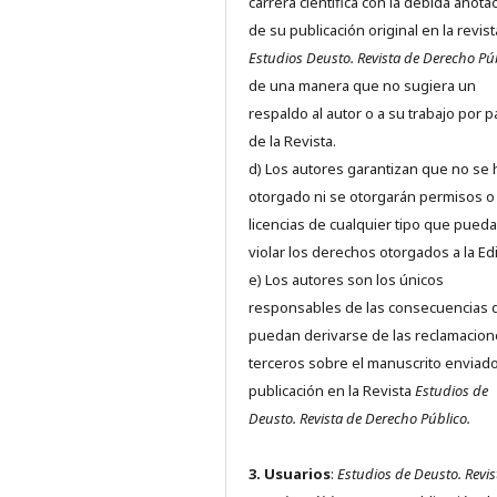
carrera científica con la debida anota
de su publicación original en la revist
Estudios Deusto.
Revista de Derecho Pú
de una manera que no sugiera un
respaldo al autor o a su trabajo por p
de la Revista.
d) Los autores garantizan que no se
otorgado ni se otorgarán permisos o
licencias de cualquier tipo que pued
violar los derechos otorgados a la Edit
e) Los autores son los únicos
responsables de las consecuencias 
puedan derivarse de las reclamacion
terceros sobre el manuscrito enviado
publicación en la Revista
Estudios de
Deusto.
Revista de Derecho Público.
3. Usuarios
:
Estudios de Deusto. Revis