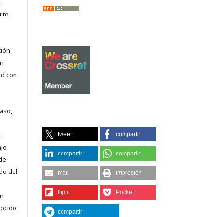
e
ito.
ción
on
ad con
caso,
tweet
compartir
n
ajo
compartir
compartir
 de
do del
mail
impresión
flip it
Pocket
en
nocido
compartir