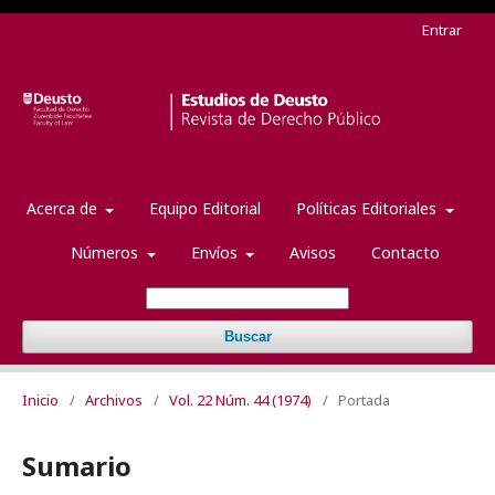
Entrar
Acerca de
Equipo Editorial
Políticas Editoriales
Números
Envíos
Avisos
Contacto
Buscar
Inicio
/
Archivos
/
Vol. 22 Núm. 44 (1974)
/
Portada
Sumario