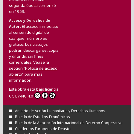
segunda época comenzó
en 1953.
Acceso y Derechos de
El acceso inmediato
Autor
al contenido digital de
cualquier número es
gratuito. Los trabajos
podrán descargarse, copiar
y difundir, sin fines
comerciales. Véase la
sección “
Política de acceso
abierto
” para más
información.
Esta obra está bajo licencia
CC BY-NC 4.0
Anuario de Acción Humanitaria y Derechos Humanos
Boletín de Estudios Económicos
Boletín de la Asociación Internacional de Derecho Cooperativo
Cuadernos Europeos de Deusto