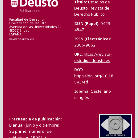
Estudios de
Título
Deusto. Revista de
Derecho Público
Facultad de Derecho
0423-
ISSN (Papel)
Universidad de Deusto
Avenida de las Universidades 24
4847
48007 Bilbao
ESPAÑA
ISSN (Electrónico)
www.deusto.es
2386-9062
https://revista-
URL
estudios.deusto.es
DOI
https://doi.org/10.18
543/ed
Castellano
Idioma
e inglés
Frecuencia de publicación
Bianual (junio y diciembre).
Su primer número fue
editado en 1904.La