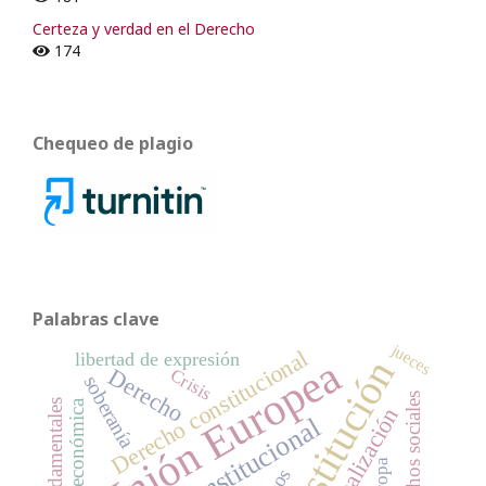
Certeza y verdad en el Derecho
174
Chequeo de plagio
Palabras clave
jueces
Derecho constitucional
libertad de expresión
Unión Europea
Constitución
Derecho
Crisis
soberanía
Derechos sociales
crisis económica
globalización
Europa