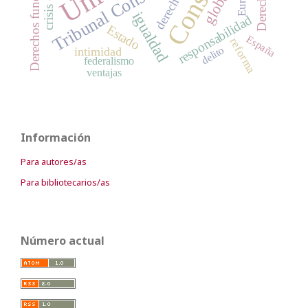
Derechos fundamentales
Tribunal Constitucional
derechos
igualdad
responsabilidad
Estado
España
reforma
delito
intimidad
federalismo
ventajas
Información
Para autores/as
Para bibliotecarios/as
Número actual