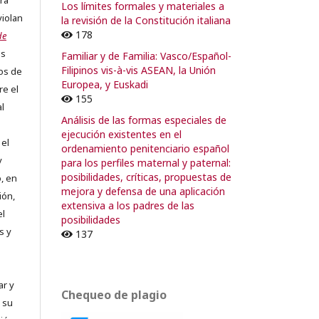
ra
Los límites formales y materiales a
violan
la revisión de la Constitución italiana
178
de
os
Familiar y de Familia: Vasco/Español-
Filipinos vis-à-vis ASEAN, la Unión
os de
Europea, y Euskadi
re el
155
al
Análisis de las formas especiales de
ejecución existentes en el
 el
ordenamiento penitenciario español
y
para los perfiles maternal y paternal:
posibilidades, críticas, propuestas de
, en
mejora y defensa de una aplicación
ión,
extensiva a los padres de las
el
posibilidades
s y
137
ar y
Chequeo de plagio
 su