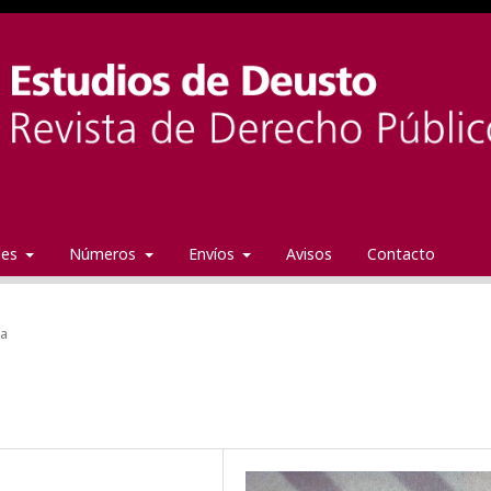
ales
Números
Envíos
Avisos
Contacto
da