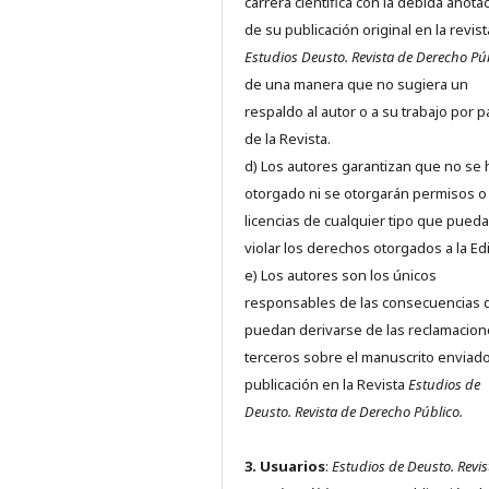
carrera científica con la debida anota
de su publicación original en la revist
Estudios Deusto.
Revista de Derecho Pú
de una manera que no sugiera un
respaldo al autor o a su trabajo por p
de la Revista.
d) Los autores garantizan que no se
otorgado ni se otorgarán permisos o
licencias de cualquier tipo que pued
violar los derechos otorgados a la Edit
e) Los autores son los únicos
responsables de las consecuencias 
puedan derivarse de las reclamacion
terceros sobre el manuscrito enviado
publicación en la Revista
Estudios de
Deusto.
Revista de Derecho Público.
3. Usuarios
:
Estudios de Deusto. Revis