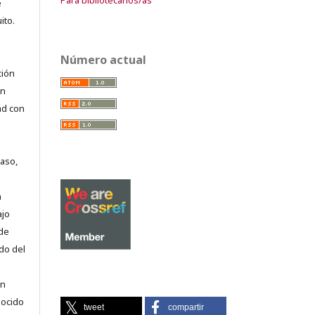
e
ito.
Número actual
ción
on
ad con
caso,
n
ajo
 de
do del
en
nocido
tweet
compartir