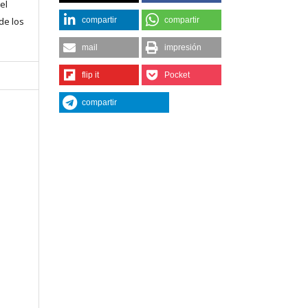
el
compartir
compartir
 de los
mail
impresión
flip it
Pocket
compartir