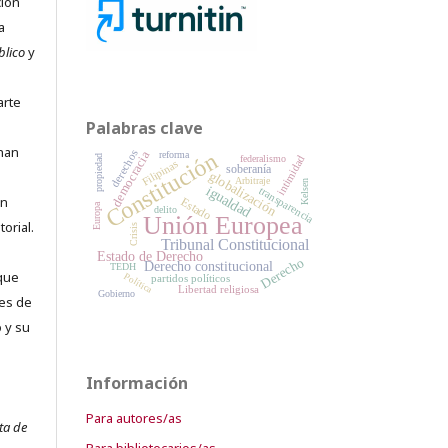
ción
a
blico
y
arte
Palabras clave
 han
Constitución
derechos
democracia
reforma
federalismo
intimidad
propiedad
Filipinas
soberanía
globalización
Arbitraje
Kelsen
igualdad
transparencia
an
Estado
Europa
delito
Unión Europea
orial.
Crisis
Tribunal Constitucional
Estado de Derecho
Derecho
Derecho constitucional
TEDH
que
Política
partidos políticos
Libertad religiosa
Gobierno
es de
 y su
Información
Para autores/as
ta de
Para bibliotecarios/as