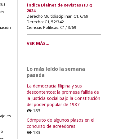
sus
Índice Dialnet de Revistas (IDR)
2024
:
to.
Derecho Multidisciplinar: C1, 6/69
s
Derecho: C1, 52/342
Ciencias Políticas: C1,13/69
uación
VER MÁS...
o
Lo más leído la semana
o
pasada
La democracia filipina y sus
descontentos: la promesa fallida de
la justicia social bajo la Constitución
del poder popular de 1987
183
ajo es
Cómputo de algunos plazos en el
concurso de acreedores
no
183