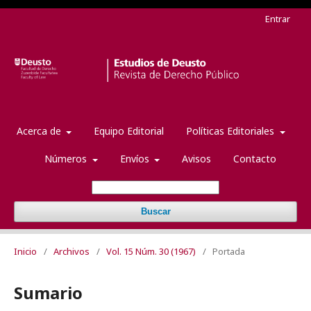
Entrar
Acerca de
Equipo Editorial
Políticas Editoriales
Números
Envíos
Avisos
Contacto
Buscar
Inicio
/
Archivos
/
Vol. 15 Núm. 30 (1967)
/
Portada
Sumario