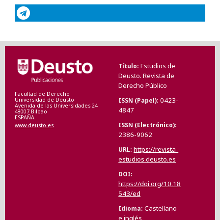
Estudios de
Título
Deusto. Revista de
Derecho Público
Facultad de Derecho
0423-
ISSN (Papel)
Universidad de Deusto
Avenida de las Universidades 24
4847
48007 Bilbao
ESPAÑA
ISSN (Electrónico)
www.deusto.es
2386-9062
https://revista-
URL
estudios.deusto.es
DOI
https://doi.org/10.18
543/ed
Castellano
Idioma
e inglés