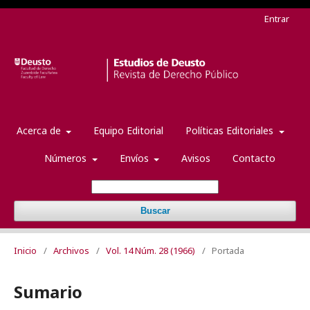
Entrar
Acerca de
Equipo Editorial
Políticas Editoriales
Números
Envíos
Avisos
Contacto
Buscar
Inicio
/
Archivos
/
Vol. 14 Núm. 28 (1966)
/
Portada
Sumario