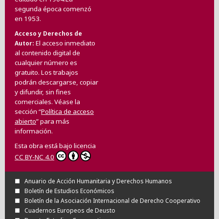
segunda época comenzó
en 1953.
Acceso y Derechos de
El acceso inmediato
Autor
al contenido digital de
cualquier número es
gratuito. Los trabajos
podrán descargarse, copiar
y difundir, sin fines
comerciales. Véase la
sección “
Política de acceso
abierto
” para más
información.
Esta obra está bajo licencia
CC BY-NC 4.0
Anuario de Acción Humanitaria y Derechos Humanos
Boletín de Estudios Económicos
Boletín de la Asociación Internacional de Derecho Cooperativo
Cuadernos Europeos de Deusto