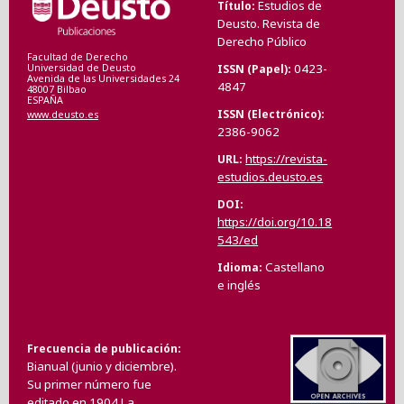
Estudios de
Título
Deusto. Revista de
Derecho Público
Facultad de Derecho
0423-
ISSN (Papel)
Universidad de Deusto
Avenida de las Universidades 24
4847
48007 Bilbao
ESPAÑA
ISSN (Electrónico)
www.deusto.es
2386-9062
https://revista-
URL
estudios.deusto.es
DOI
https://doi.org/10.18
543/ed
Castellano
Idioma
e inglés
Frecuencia de publicación
Bianual (junio y diciembre).
Su primer número fue
editado en 1904.La