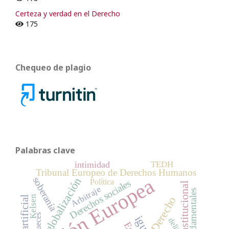
Certeza y verdad en el Derecho
175
Chequeo de plagio
Palabras clave
TEDH
intimidad
Tribunal Europeo de Derechos Humanos
Unión Europea
soberanía
globalización
Política
Derechos sociales
Arbitraje
Kelsen
Derecho
jueces
delito