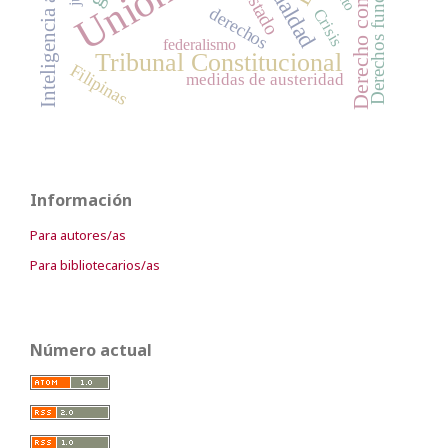
Derecho constitucional
Derechos fundamentales
Inteligencia artificial
igualdad
Estado
derechos
Crisis
federalismo
Tribunal Constitucional
Filipinas
medidas de austeridad
Información
Para autores/as
Para bibliotecarios/as
Número actual