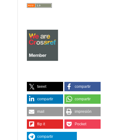
tweet
compartir
compartir
compartir
mail
impresión
flip it
Pocket
compartir