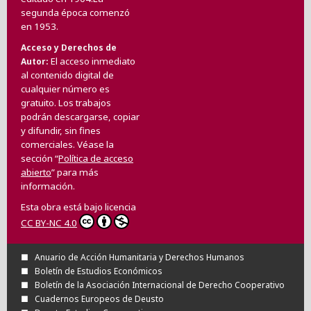
segunda época comenzó
en 1953.
Acceso y Derechos de
El acceso inmediato
Autor
al contenido digital de
cualquier número es
gratuito. Los trabajos
podrán descargarse, copiar
y difundir, sin fines
comerciales. Véase la
sección “
Política de acceso
abierto
” para más
información.
Esta obra está bajo licencia
CC BY-NC 4.0
Anuario de Acción Humanitaria y Derechos Humanos
Boletín de Estudios Económicos
Boletín de la Asociación Internacional de Derecho Cooperativo
Cuadernos Europeos de Deusto