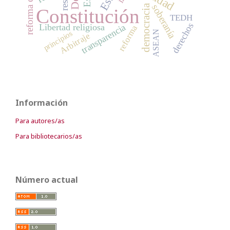
democracia
soberanía
Constitución
TEDH
derechos
Libertad religiosa
transparencia
reforma
principios
ASEAN
Arbitraje
Información
Para autores/as
Para bibliotecarios/as
Número actual