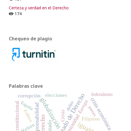
Certeza y verdad en el Derecho
174
Chequeo de plagio
Palabras clave
Estado de Derecho
federalismo
elecciones
corrupción
globalización
crisis económica
Europa
España
delito
reforma constitucional
responsabilidad
jueces
Política
Crisis
intimidad
Derecho
Filipinas
Estado
igualdad
Kelsen