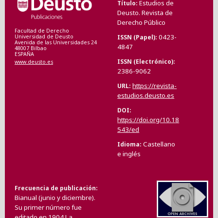
Estudios de
Título
Deusto. Revista de
Derecho Público
Facultad de Derecho
0423-
ISSN (Papel)
Universidad de Deusto
Avenida de las Universidades 24
4847
48007 Bilbao
ESPAÑA
ISSN (Electrónico)
www.deusto.es
2386-9062
https://revista-
URL
estudios.deusto.es
DOI
https://doi.org/10.18
543/ed
Castellano
Idioma
e inglés
Frecuencia de publicación
Bianual (junio y diciembre).
Su primer número fue
editado en 1904.La