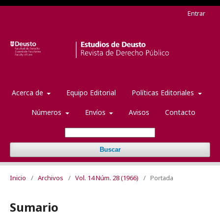
Entrar
Acerca de
Equipo Editorial
Políticas Editoriales
Números
Envíos
Avisos
Contacto
Buscar
Inicio
/
Archivos
/
Vol. 14 Núm. 28 (1966)
/
Portada
Sumario