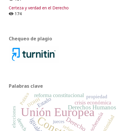
Certeza y verdad en el Derecho
174
Chequeo de plagio
Palabras clave
Política
reforma constitucional
propiedad
Estado
DDHH
crisis económica
Derechos Humanos
Unión Europea
elecciones
soberanía
intimidad
Derecho
igualdad
derechos
jueces
reforma