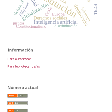
Constitución
globalización
Filipinas
democracia
Kelsen
TEDH
Crisis
Arbitraje
Europa
Derechos sociales
Inteligencia artificial
justicia
discriminación
Constitucionalismo
Información
Para autores/as
Para bibliotecarios/as
Número actual