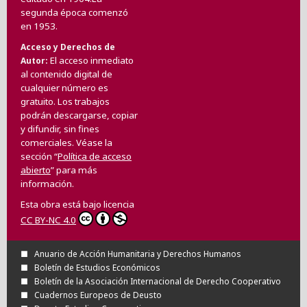
segunda época comenzó
en 1953.
Acceso y Derechos de
El acceso inmediato
Autor
al contenido digital de
cualquier número es
gratuito. Los trabajos
podrán descargarse, copiar
y difundir, sin fines
comerciales. Véase la
sección “
Política de acceso
abierto
” para más
información.
Esta obra está bajo licencia
CC BY-NC 4.0
Anuario de Acción Humanitaria y Derechos Humanos
Boletín de Estudios Económicos
Boletín de la Asociación Internacional de Derecho Cooperativo
Cuadernos Europeos de Deusto