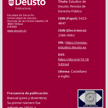
Estudios de
Título
Deusto. Revista de
Derecho Público
Facultad de Derecho
0423-
ISSN (Papel)
Universidad de Deusto
Avenida de las Universidades 24
4847
48007 Bilbao
ESPAÑA
ISSN (Electrónico)
www.deusto.es
2386-9062
https://revista-
URL
estudios.deusto.es
DOI
https://doi.org/10.18
543/ed
Castellano
Idioma
e inglés
Frecuencia de publicación
Bianual (junio y diciembre).
Su primer número fue
editado en 1904.La