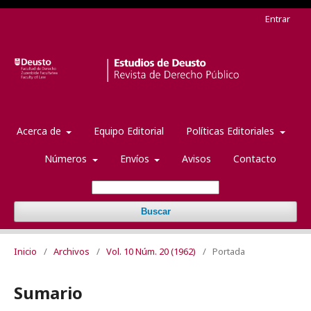
Entrar
Acerca de
Equipo Editorial
Políticas Editoriales
Números
Envíos
Avisos
Contacto
Buscar
Inicio
/
Archivos
/
Vol. 10 Núm. 20 (1962)
/
Portada
Sumario