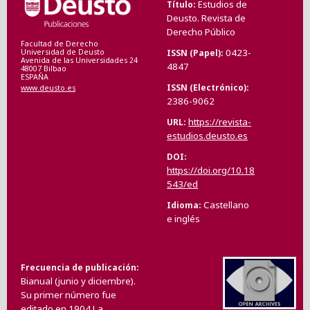
Estudios de
Título
Deusto. Revista de
Derecho Público
Facultad de Derecho
0423-
ISSN (Papel)
Universidad de Deusto
Avenida de las Universidades 24
4847
48007 Bilbao
ESPAÑA
ISSN (Electrónico)
www.deusto.es
2386-9062
https://revista-
URL
estudios.deusto.es
DOI
https://doi.org/10.18
543/ed
Castellano
Idioma
e inglés
Frecuencia de publicación
Bianual (junio y diciembre).
Su primer número fue
editado en 1904.La