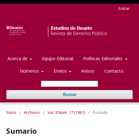
Entrar
Acerca de
Equipo Editorial
Políticas Editoriales
Números
Envíos
Avisos
Contacto
Buscar
Inicio
/
Archivos
/
Vol. 9 Núm. 17 (1961)
/
Portada
Sumario