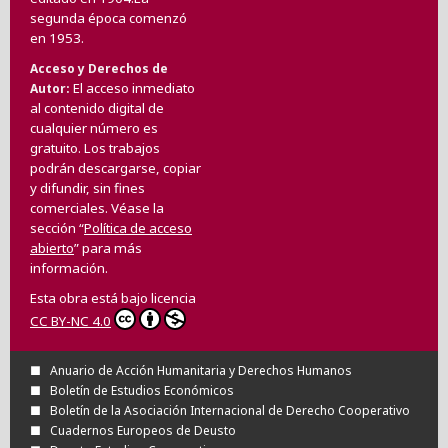
segunda época comenzó
en 1953.
Acceso y Derechos de
El acceso inmediato
Autor
al contenido digital de
cualquier número es
gratuito. Los trabajos
podrán descargarse, copiar
y difundir, sin fines
comerciales. Véase la
sección “
Política de acceso
abierto
” para más
información.
Esta obra está bajo licencia
CC BY-NC 4.0
Anuario de Acción Humanitaria y Derechos Humanos
Boletín de Estudios Económicos
Boletín de la Asociación Internacional de Derecho Cooperativo
Cuadernos Europeos de Deusto