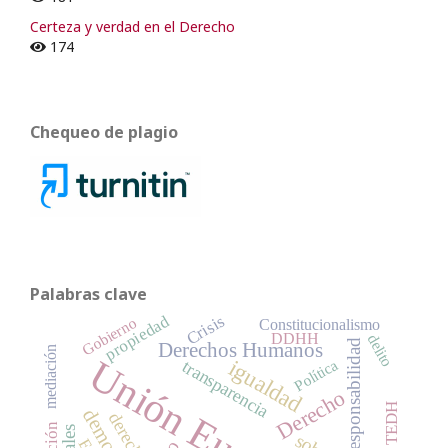
Certeza y verdad en el Derecho
174
Chequeo de plagio
Palabras clave
Crisis
propiedad
Gobierno
Constitucionalismo
DDHH
delito
responsabilidad
Derechos Humanos
mediación
Unión Europea
igualdad
Política
transparencia
Derecho
TEDH
derechos