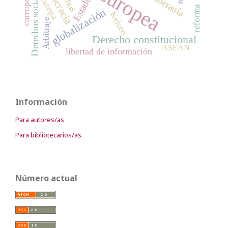
democracia
corrupción
Derechos sociales
soberanía
Europa
Estado
reforma
globalización
Kelsen
Arbitraje
Derecho constitucional
ASEAN
libertad de información
Información
Para autores/as
Para bibliotecarios/as
Número actual