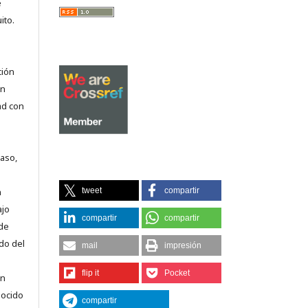
e
ito.
ción
on
ad con
caso,
tweet
compartir
n
ajo
compartir
compartir
 de
do del
mail
impresión
flip it
Pocket
en
nocido
compartir