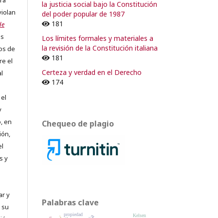
ra
la justicia social bajo la Constitución
violan
del poder popular de 1987
181
de
os
Los límites formales y materiales a
la revisión de la Constitución italiana
os de
181
re el
Certeza y verdad en el Derecho
al
174
 el
y
, en
Chequeo de plagio
ión,
el
s y
ar y
Palabras clave
 su
propiedad
Kelsen