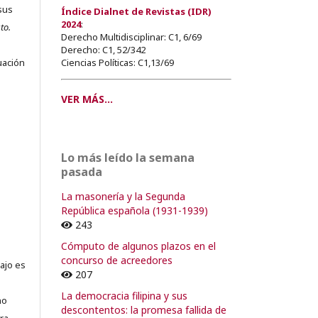
sus
Índice Dialnet de Revistas (IDR)
2024
:
to.
Derecho Multidisciplinar: C1, 6/69
s
Derecho: C1, 52/342
Ciencias Políticas: C1,13/69
uación
VER MÁS...
o
Lo más leído la semana
o
pasada
La masonería y la Segunda
República española (1931-1939)
243
Cómputo de algunos plazos en el
concurso de acreedores
ajo es
207
La democracia filipina y sus
no
descontentos: la promesa fallida de