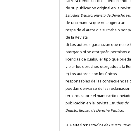
carrera científica con la debida anota
de su publicación original en la revist
Estudios Deusto.
Revista de Derecho Pú
de una manera que no sugiera un
respaldo al autor o a su trabajo por p
de la Revista.
d) Los autores garantizan que no se
otorgado ni se otorgarán permisos o
licencias de cualquier tipo que pued
violar los derechos otorgados a la Edit
e) Los autores son los únicos
responsables de las consecuencias 
puedan derivarse de las reclamacion
terceros sobre el manuscrito enviado
publicación en la Revista
Estudios de
Deusto.
Revista de Derecho Público.
3. Usuarios
:
Estudios de Deusto. Revis