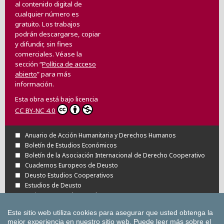
al contenido digital de
cualquier número es
gratuito. Los trabajos
podrán descargarse, copiar
y difundir, sin fines
comerciales. Véase la
sección “
Política de acceso
abierto
” para más
información.
Esta obra está bajo licencia
CC BY-NC 4.0
Anuario de Acción Humanitaria y Derechos Humanos
Boletín de Estudios Económicos
Boletín de la Asociación Internacional de Derecho Cooperativo
Cuadernos Europeos de Deusto
Deusto Estudios Cooperativos
Estudios de Deusto
Revista Deusto de Derechos Humanos
Tuning Journal for Higher Education
Este sitio web utiliza cookies para asegurar que usted obtenga la
Todas las Revistas Científicas de Deusto en
mejor experiencia en nuestro sitio web.
Puede leer más sobre el