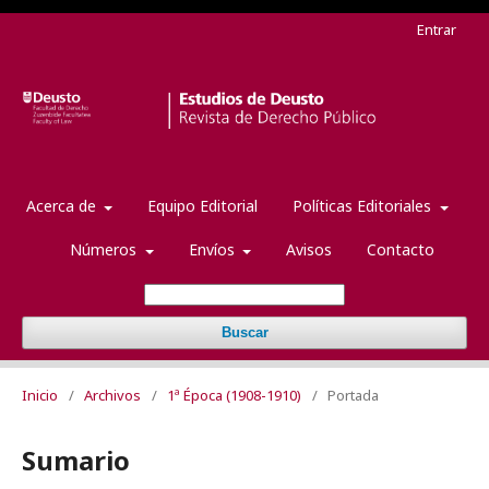
Entrar
Acerca de
Equipo Editorial
Políticas Editoriales
Números
Envíos
Avisos
Contacto
Buscar
Inicio
/
Archivos
/
1ª Época (1908-1910)
/
Portada
Sumario