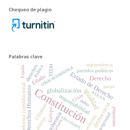
Chequeo de plagio
Palabras clave
independencia
derechos
Política
TEDH
crisis económica
España
partidos políticos
Estado de Derecho
Estado
Derecho
reforma constitucional
jueces
Derechos Humanos
Constitución
globalización
igualdad
ASEAN
Crisis
responsabilidad
delito
democracia
Filipinas
intimidad
Europa
soberanía
propiedad
reforma
elecciones
Arbitraje
Kelsen