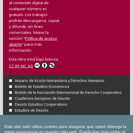
al contenido digital de
cualquier número es
gratuito. Los trabajos
podrán descargarse, copiar
y difundir, sin fines
comerciales. Véase la
sección “
Política de acceso
abierto
” para más
información.
Esta obra está bajo licencia
CC BY-NC 4.0
Anuario de Acción Humanitaria y Derechos Humanos
Boletín de Estudios Económicos
Boletín de la Asociación Internacional de Derecho Cooperativo
Cuadernos Europeos de Deusto
Deusto Estudios Cooperativos
Estudios de Deusto
Revista Deusto de Derechos Humanos
Tuning Journal for Higher Education
Este sitio web utiliza cookies para asegurar que usted obtenga la
Todas las Revistas Científicas de Deusto en
mejor experiencia en nuestro sitio web.
Puede leer más sobre el