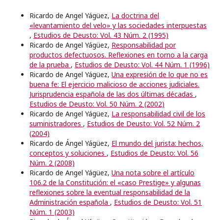
Ricardo de Angel Yágüez,
La doctrina del
«levantamiento del velo» y las sociedades interpuestas
,
Estudios de Deusto: Vol. 43 Núm. 2 (1995)
Ricardo de Angel Yágüez,
Responsabilidad por
productos defectuosos. Reflexiones en torno a la carga
de la prueba
,
Estudios de Deusto: Vol. 44 Núm. 1 (1996)
Ricardo de Angel Yágüez,
Una expresión de lo que no es
buena fe: El ejercicio malicioso de acciones judiciales.
Jurisprudencia española de las dos últimas décadas
,
Estudios de Deusto: Vol. 50 Núm. 2 (2002)
Ricardo de Angel Yágüez,
La responsabilidad civil de los
suministradores
,
Estudios de Deusto: Vol. 52 Núm. 2
(2004)
Ricardo de Ángel Yágüez,
El mundo del jurista: hechos,
conceptos y soluciones
,
Estudios de Deusto: Vol. 56
Núm. 2 (2008)
Ricardo de Angel Yágüez,
Una nota sobre el artículo
106.2 de la Constitución: el «caso Prestige» y algunas
reflexiones sobre la eventual responsabilidad de la
Administración española
,
Estudios de Deusto: Vol. 51
Núm. 1 (2003)