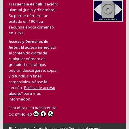
Frecuencia de publicación
Bianual (junio y diciembre).
Su primer número fue
editado en 1904.La
segunda época comenzó
en 1953.
Acceso y Derechos de
El acceso inmediato
Autor
al contenido digital de
cualquier número es
gratuito. Los trabajos
podrán descargarse, copiar
y difundir, sin fines
comerciales. Véase la
sección “
Política de acceso
abierto
” para más
información.
Esta obra está bajo licencia
CC BY-NC 4.0
Anuario de Acción Humanitaria y Derechos Humanos