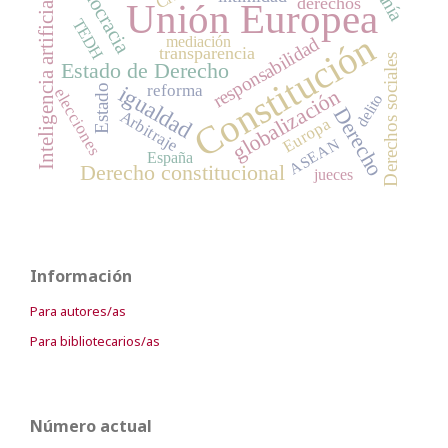
democracia
derechos
Inteligencia artificial
Unión Europea
TEDH
Constitución
mediación
responsabilidad
transparencia
Derechos sociales
Estado de Derecho
reforma
igualdad
Estado
globalización
elecciones
delito
Derecho
Arbitraje
Europa
ASEAN
España
Derecho constitucional
jueces
Información
Para autores/as
Para bibliotecarios/as
Número actual