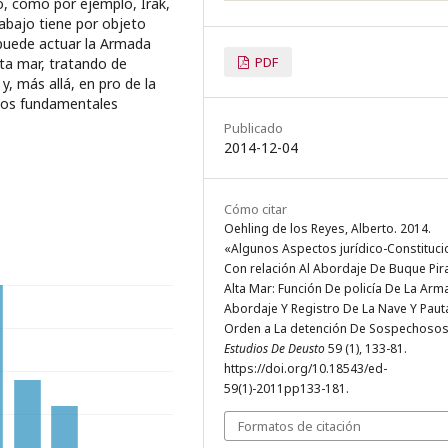
ro, como por ejemplo, Irak,
rabajo tiene por objeto
 puede actuar la Armada
PDF
lta mar, tratando de
, más allá, en pro de la
chos fundamentales
Publicado
2014-12-04
Cómo citar
Oehling de los Reyes, Alberto. 2014.
«Algunos Aspectos jurídico-Constituci
Con relación Al Abordaje De Buque Pir
Alta Mar: Función De policía De La Arm
Abordaje Y Registro De La Nave Y Paut
Orden a La detención De Sospechosos
Estudios De Deusto
59 (1), 133-81.
https://doi.org/10.18543/ed-
59(1)-2011pp133-181.
Formatos de citación