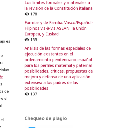
o
Los límites formales y materiales a
la revisión de la Constitución italiana
178
Familiar y de Familia: Vasco/Español-
Filipinos vis-à-vis ASEAN, la Unión
Europea, y Euskadi
155
ajo es
Análisis de las formas especiales de
ejecución existentes en el
no
ordenamiento penitenciario español
ra
para los perfiles maternal y paternal:
violan
posibilidades, críticas, propuestas de
mejora y defensa de una aplicación
de
extensiva a los padres de las
os
posibilidades
os de
137
re el
al
Chequeo de plagio
 el
y