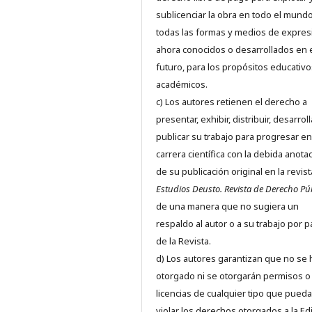
sublicenciar la obra en todo el mundo
todas las formas y medios de expres
ahora conocidos o desarrollados en 
futuro, para los propósitos educativo
académicos.
c) Los autores retienen el derecho a
presentar, exhibir, distribuir, desarroll
publicar su trabajo para progresar en
carrera científica con la debida anota
de su publicación original en la revist
Estudios Deusto.
Revista de Derecho Pú
de una manera que no sugiera un
respaldo al autor o a su trabajo por p
de la Revista.
d) Los autores garantizan que no se
otorgado ni se otorgarán permisos o
licencias de cualquier tipo que pued
violar los derechos otorgados a la Edit