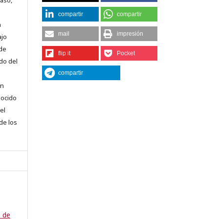
compartir
compartir
n
mail
impresión
ajo
 de
flip it
Pocket
do del
compartir
en
nocido
el
 de los
o de