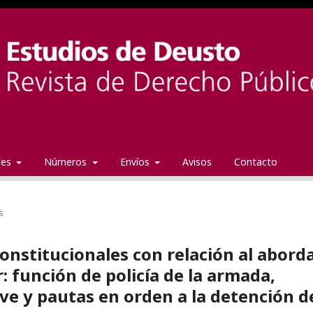
ales
Números
Envíos
Avisos
Contacto
s
onstitucionales con relación al abord
: función de policía de la armada,
ave y pautas en orden a la detención d