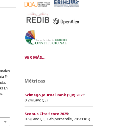
VER MÁS...
onales
ata En
Métricas
ada,
as En
».
Scimago Journal Rank (SJR) 2025
:
0.24 (Law: Q3)
Scopus Cite Score 2025
:
0.6 (Law: Q3, 32th percentile, 785/1162)