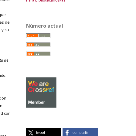
que
es de
Número actual
 y su
ta de
e
ito.
ción
on
ad con
tweet
compartir
caso,