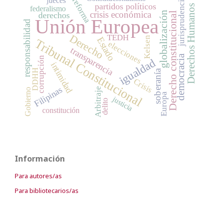
jurisprudencia
jueces
reforma
partidos políticos
Derechos Humanos
federalismo
crisis económica
globalización
derechos
Derecho constitucional
Unión Europea
responsabilidad
Derecho
TEDH
Kelsen
Estado
Tribunal Constitucional
elecciones
transparencia
democracia
corrupción
igualdad
intimidad
DDHH
soberanía
Crisis
Filipinas
Arbitraje
Gobierno
Europa
justicia
delito
constitución
Información
Para autores/as
Para bibliotecarios/as