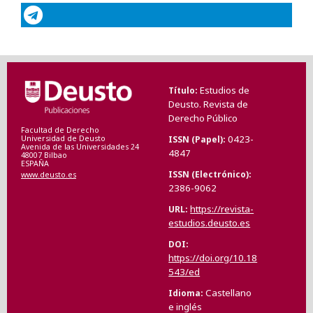
Estudios de
Título
Deusto. Revista de
Derecho Público
Facultad de Derecho
0423-
ISSN (Papel)
Universidad de Deusto
Avenida de las Universidades 24
4847
48007 Bilbao
ESPAÑA
ISSN (Electrónico)
www.deusto.es
2386-9062
https://revista-
URL
estudios.deusto.es
DOI
https://doi.org/10.18
543/ed
Castellano
Idioma
e inglés