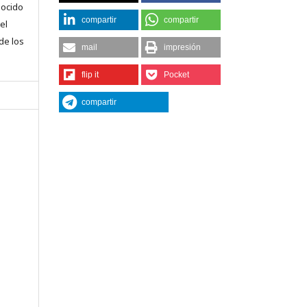
nocido
compartir
compartir
el
 de los
mail
impresión
flip it
Pocket
compartir