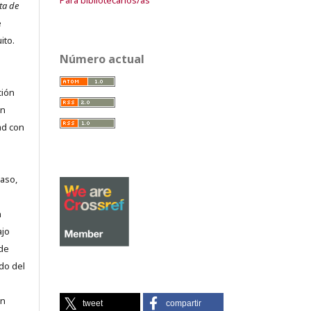
ta de
e
ito.
Número actual
ción
on
ad con
caso,
n
ajo
 de
do del
en
tweet
compartir