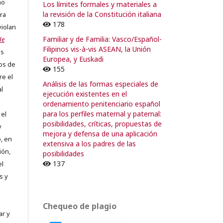
no
Los límites formales y materiales a
la revisión de la Constitución italiana
ra
178
violan
Familiar y de Familia: Vasco/Español-
de
Filipinos vis-à-vis ASEAN, la Unión
os
Europea, y Euskadi
os de
155
re el
Análisis de las formas especiales de
al
ejecución existentes en el
ordenamiento penitenciario español
para los perfiles maternal y paternal:
 el
posibilidades, críticas, propuestas de
y
mejora y defensa de una aplicación
, en
extensiva a los padres de las
ión,
posibilidades
137
el
s y
Chequeo de plagio
ar y