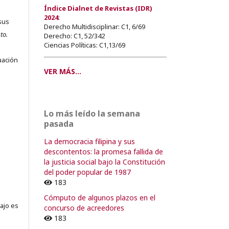
Índice Dialnet de Revistas (IDR)
2024
:
sus
Derecho Multidisciplinar: C1, 6/69
to.
Derecho: C1, 52/342
Ciencias Políticas: C1,13/69
s
uación
VER MÁS...
o
Lo más leído la semana
pasada
o
La democracia filipina y sus
descontentos: la promesa fallida de
la justicia social bajo la Constitución
del poder popular de 1987
183
Cómputo de algunos plazos en el
ajo es
concurso de acreedores
183