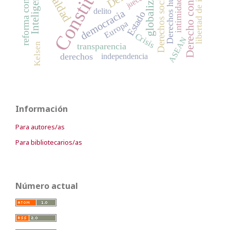
Derecho constitucional
Constitución
libertad de información
reforma constitucional
Derechos humanos
globalización
igualdad
Derechos sociales
jueces
intimidad
delito
democracia
Estado
Europa
Crisis
ASEAN
transparencia
Kelsen
derechos
independencia
Información
Para autores/as
Para bibliotecarios/as
Número actual