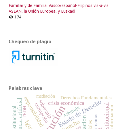
Familiar y de Familia: Vasco/Español-Filipinos vis-à-vis
ASEAN, la Unión Europea, y Euskadi
174
Chequeo de plagio
Palabras clave
mediación
Derechos Fundamentales
responsabilidad
Inteligencia artificial
Estado de Derecho
soberanía
crisis económica
corrupción
Arbitraje
TEDH
Derecho