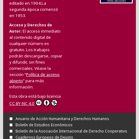
editado en 1904.La
segunda época comenzó
en 1953.
Acceso y Derechos de
El acceso inmediato
Autor
al contenido digital de
cualquier número es
gratuito. Los trabajos
podrán descargarse, copiar
y difundir, sin fines
comerciales. Véase la
sección “
Política de acceso
abierto
” para más
información.
Esta obra está bajo licencia
CC BY-NC 4.0
Anuario de Acción Humanitaria y Derechos Humanos
Boletín de Estudios Económicos
Boletín de la Asociación Internacional de Derecho Cooperativo
Cuadernos Europeos de Deusto