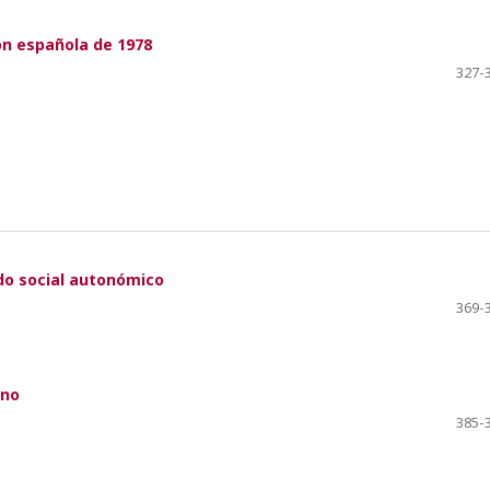
ón española de 1978
327-
do social autonómico
369-
ano
385-