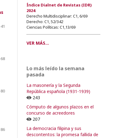
Índice Dialnet de Revistas (IDR)
2024
:
ns
Derecho Multidisciplinar: C1, 6/69
Derecho: C1, 52/342
-41
Ciencias Políticas: C1,13/69
VER MÁS...
-68
Lo más leído la semana
pasada
La masonería y la Segunda
-80
República española (1931-1939)
243
Cómputo de algunos plazos en el
concurso de acreedores
207
La democracia filipina y sus
-86
descontentos: la promesa fallida de