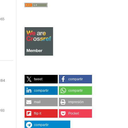
365
tweet
compartir
384
compartir
compartir
mail
impresión
393
flip it
Pocket
compartir