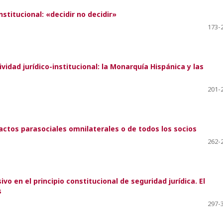
nstitucional: «decidir no decidir»
173-
ividad jurídico-institucional: la Monarquía Hispánica y las
201-
pactos parasociales omnilaterales o de todos los socios
262-
o en el principio constitucional de seguridad jurídica. El
s
297-