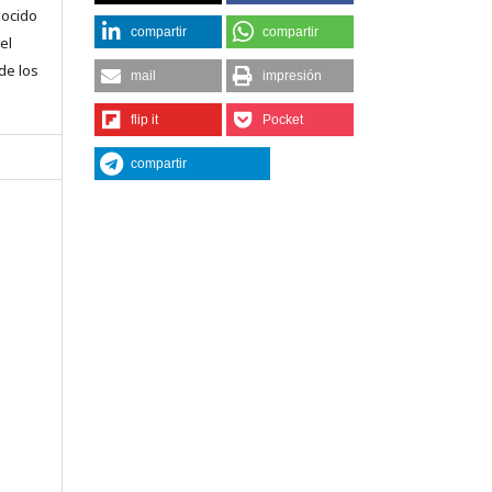
nocido
compartir
compartir
el
 de los
mail
impresión
flip it
Pocket
compartir