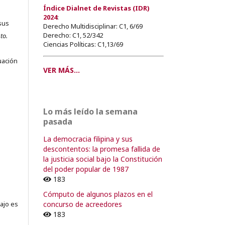
Índice Dialnet de Revistas (IDR)
2024
:
sus
Derecho Multidisciplinar: C1, 6/69
Derecho: C1, 52/342
to.
Ciencias Políticas: C1,13/69
s
uación
VER MÁS...
o
Lo más leído la semana
pasada
o
La democracia filipina y sus
descontentos: la promesa fallida de
la justicia social bajo la Constitución
del poder popular de 1987
183
Cómputo de algunos plazos en el
concurso de acreedores
ajo es
183