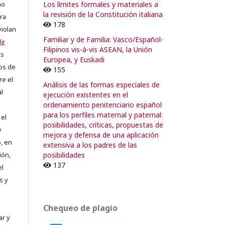
Los límites formales y materiales a
no
la revisión de la Constitución italiana
ra
178
violan
Familiar y de Familia: Vasco/Español-
de
Filipinos vis-à-vis ASEAN, la Unión
os
Europea, y Euskadi
os de
155
re el
Análisis de las formas especiales de
al
ejecución existentes en el
ordenamiento penitenciario español
para los perfiles maternal y paternal:
 el
posibilidades, críticas, propuestas de
y
mejora y defensa de una aplicación
, en
extensiva a los padres de las
posibilidades
ión,
137
el
s y
Chequeo de plagio
ar y