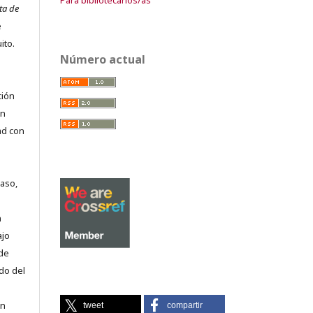
ta de
e
ito.
Número actual
ción
on
ad con
caso,
n
ajo
 de
do del
en
tweet
compartir