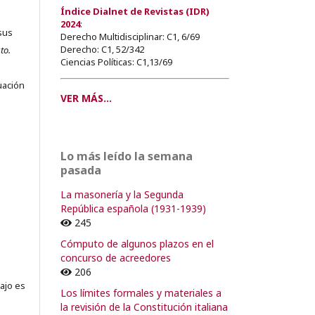
Índice Dialnet de Revistas (IDR)
2024
:
sus
Derecho Multidisciplinar: C1, 6/69
Derecho: C1, 52/342
to.
Ciencias Políticas: C1,13/69
s
uación
VER MÁS...
o
Lo más leído la semana
pasada
o
La masonería y la Segunda
República española (1931-1939)
245
Cómputo de algunos plazos en el
concurso de acreedores
206
ajo es
Los límites formales y materiales a
la revisión de la Constitución italiana