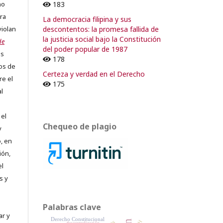
183
no
ra
La democracia filipina y sus
descontentos: la promesa fallida de
violan
la justicia social bajo la Constitución
de
del poder popular de 1987
os
178
os de
Certeza y verdad en el Derecho
re el
175
al
 el
Chequeo de plagio
y
, en
ión,
el
s y
Palabras clave
ar y
Derecho Constitucional