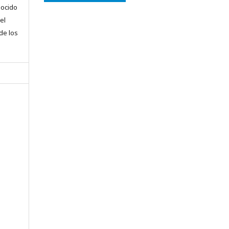
nocido
el
 de los