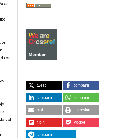
ta de
e
ito.
ción
on
ad con
caso,
tweet
compartir
n
compartir
compartir
ajo
mail
impresión
 de
do del
flip it
Pocket
en
compartir