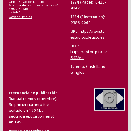
0423-
ISSN (Papel)
Universidad de Deusto
Avenida de las Universidades 24
4847
48007 Bilbao
ESPAÑA
ISSN (Electrónico)
www.deusto.es
2386-9062
https://revista-
URL
estudios.deusto.es
DOI
https://doi.org/10.18
543/ed
Castellano
Idioma
e inglés
Frecuencia de publicación
Bianual (junio y diciembre).
Su primer número fue
editado en 1904.La
segunda época comenzó
en 1953.
Acceso y Derechos de