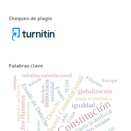
Chequeo de plagio
Palabras clave
reforma constitucional
Tribunal Constitucional
Filipinas
ventajas
Kelsen
Europa
democracia
TEDH
intimidad
Estado de Derecho
partidos políticos
derechos
Estado
globalización
Derechos Humanos
crisis económica
Constitución
Derecho
igualdad
propiedad
Inteligencia artificial
Crisis
delito
Derechos sociales
Gobierno