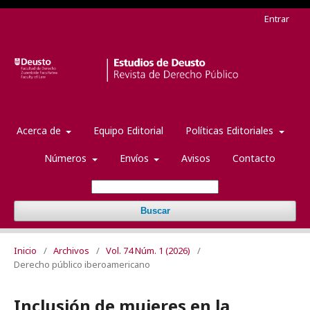
Entrar
Acerca de
Equipo Editorial
Políticas Editoriales
Números
Envíos
Avisos
Contacto
Buscar
Inicio
/
Archivos
/
Vol. 74 Núm. 1 (2026)
/
Derecho público iberoamericano
Inclusión de mujeres en la