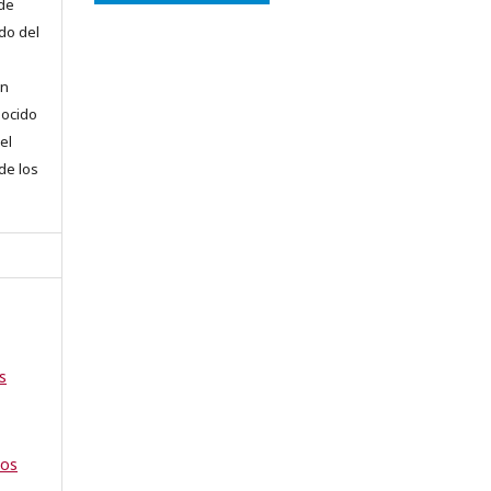
 de
do del
en
nocido
el
 de los
s
tos