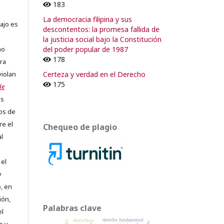
183
La democracia filipina y sus
ajo es
descontentos: la promesa fallida de
la justicia social bajo la Constitución
del poder popular de 1987
no
178
ra
Certeza y verdad en el Derecho
violan
175
de
os
os de
re el
Chequeo de plagio
al
 el
y
, en
ión,
Palabras clave
el
derechos
derecho fundamental