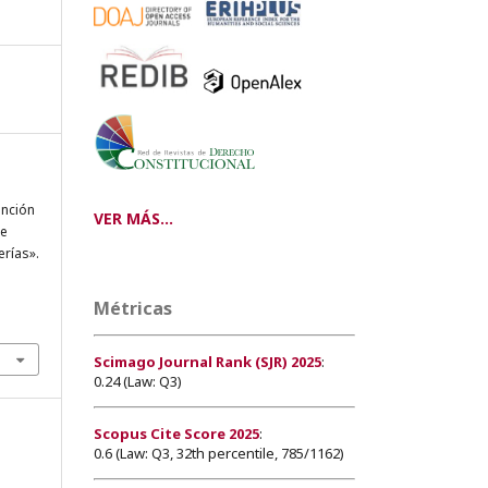
ención
VER MÁS...
re
rías».
Métricas
Scimago Journal Rank (SJR) 2025
:
0.24 (Law: Q3)
Scopus Cite Score 2025
:
0.6 (Law: Q3, 32th percentile, 785/1162)