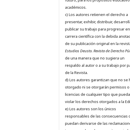
futuro, para los propósitos educativo
académicos.
c) Los autores retienen el derecho a
presentar, exhibir, distribuir, desarroll
publicar su trabajo para progresar en
carrera científica con la debida anota
de su publicación original en la revist
Estudios Deusto.
Revista de Derecho Pú
de una manera que no sugiera un
respaldo al autor o a su trabajo por p
de la Revista.
d) Los autores garantizan que no se
otorgado ni se otorgarán permisos o
licencias de cualquier tipo que pued
violar los derechos otorgados a la Edit
e) Los autores son los únicos
responsables de las consecuencias 
puedan derivarse de las reclamacion