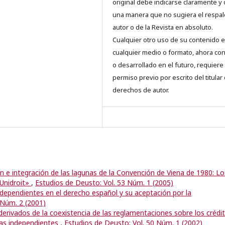
original debe indicarse claramente y
una manera que no sugiera el respal
autor o de la Revista en absoluto.
Cualquier otro uso de su contenido 
cualquier medio o formato, ahora co
o desarrollado en el futuro, requiere 
permiso previo por escrito del titular
derechos de autor.
ón e integración de las lagunas de la Convención de Viena de 1980: Lo
«Unidroit»
,
Estudios de Deusto: Vol. 53 Núm. 1 (2005)
ndependientes en el derecho español y su aceptación por la
 Núm. 2 (2001)
erivados de la coexistencia de las reglamentaciones sobre los crédi
ías independientes
,
Estudios de Deusto: Vol. 50 Núm. 1 (2002)