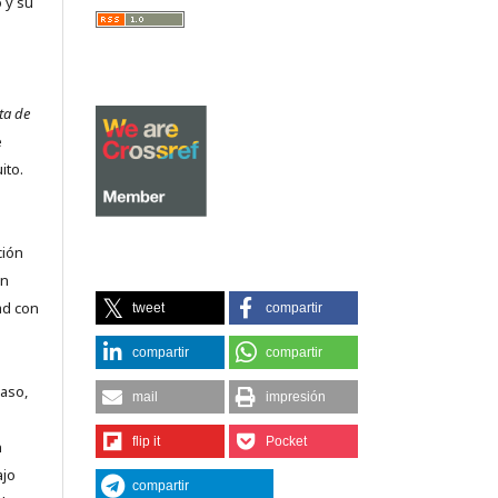
 y su
ta de
e
ito.
ción
on
ad con
tweet
compartir
compartir
compartir
caso,
mail
impresión
flip it
Pocket
n
ajo
compartir