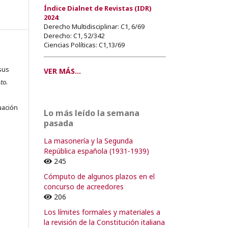
Índice Dialnet de Revistas (IDR)
2024
:
Derecho Multidisciplinar: C1, 6/69
Derecho: C1, 52/342
Ciencias Políticas: C1,13/69
sus
VER MÁS...
to.
s
uación
Lo más leído la semana
pasada
La masonería y la Segunda
República española (1931-1939)
o
245
Cómputo de algunos plazos en el
o
concurso de acreedores
206
Los límites formales y materiales a
la revisión de la Constitución italiana