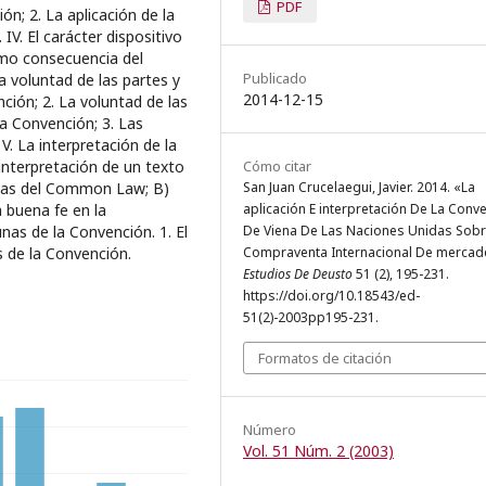
PDF
ión; 2. La aplicación de la
IV. El carácter dispositivo
omo consecuencia del
Publicado
La voluntad de las partes y
2014-12-15
nción; 2. La voluntad de las
la Convención; 3. Las
V. La interpretación de la
interpretación de un texto
Cómo citar
temas del Common Law; B)
San Juan Crucelaegui, Javier. 2014. «La
a buena fe en la
aplicación E interpretación De La Conv
unas de la Convención. 1. El
De Viena De Las Naciones Unidas Sob
es de la Convención.
Compraventa Internacional De mercade
Estudios De Deusto
51 (2), 195-231.
https://doi.org/10.18543/ed-
51(2)-2003pp195-231.
Formatos de citación
Número
Vol. 51 Núm. 2 (2003)