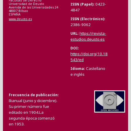
Facultad de Derecho
0423-
ISSN (Papel)
Universidad de Deusto
Avenida de las Universidades 24
4847
48007 Bilbao
ESPAÑA
ISSN (Electrónico)
www.deusto.es
2386-9062
https://revista-
URL
estudios.deusto.es
DOI
https://doi.org/10.18
543/ed
Castellano
Idioma
e inglés
Frecuencia de publicación
Bianual (junio y diciembre).
Su primer número fue
editado en 1904.La
segunda época comenzó
en 1953.