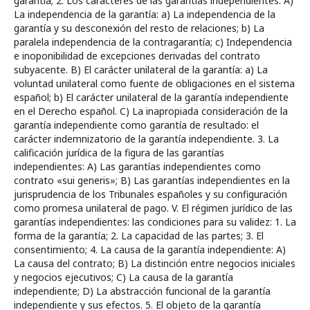
garantía; 2. Los caracteres de las garantías independientes: A)
La independencia de la garantía: a) La independencia de la
garantía y su desconexión del resto de relaciones; b) La
paralela independencia de la contragarantía; c) Independencia
e inoponibilidad de excepciones derivadas del contrato
subyacente. B) El carácter unilateral de la garantía: a) La
voluntad unilateral como fuente de obligaciones en el sistema
español; b) El carácter unilateral de la garantía independiente
en el Derecho español. C) La inapropiada consideración de la
garantía independiente como garantía de resultado: el
carácter indemnizatorio de la garantía independiente. 3. La
calificación jurídica de la figura de las garantías
independientes: A) Las garantías independientes como
contrato «sui generis»; B) Las garantías independientes en la
jurisprudencia de los Tribunales españoles y su configuración
como promesa unilateral de pago. V. El régimen jurídico de las
garantías independientes: las condiciones para su validez: 1. La
forma de la garantía; 2. La capacidad de las partes; 3. El
consentimiento; 4. La causa de la garantía independiente: A)
La causa del contrato; B) La distinción entre negocios iniciales
y negocios ejecutivos; C) La causa de la garantía
independiente; D) La abstracción funcional de la garantía
independiente y sus efectos. 5. El objeto de la garantía