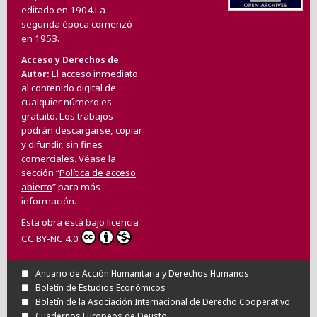
editado en 1904.La
segunda época comenzó
en 1953.
Acceso y Derechos de
El acceso inmediato
Autor
al contenido digital de
cualquier número es
gratuito. Los trabajos
podrán descargarse, copiar
y difundir, sin fines
comerciales. Véase la
sección “
Política de acceso
abierto
” para más
información.
Esta obra está bajo licencia
CC BY-NC 4.0
Anuario de Acción Humanitaria y Derechos Humanos
Boletín de Estudios Económicos
Boletín de la Asociación Internacional de Derecho Cooperativo
Cuadernos Europeos de Deusto