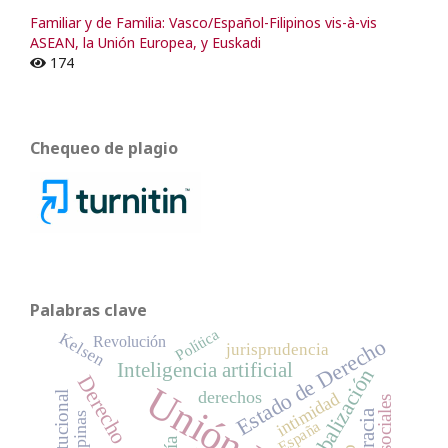
Familiar y de Familia: Vasco/Español-Filipinos vis-à-vis
ASEAN, la Unión Europea, y Euskadi
174
Chequeo de plagio
Palabras clave
Política
Kelsen
Revolución
Estado de Derecho
jurisprudencia
Inteligencia artificial
globalización
derechos
intimidad
Filipinas
España