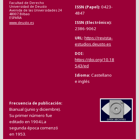
Facultad de Derecho
0423-
ISSN (Papel)
Universidad de Deusto
Avenida de las Universidades 24
4847
48007 Bilbao
ESPAÑA
ISSN (Electrónico)
www.deusto.es
2386-9062
https://revista-
URL
estudios.deusto.es
DOI
https://doi.org/10.18
543/ed
Castellano
Idioma
e inglés
Frecuencia de publicación
Bianual (junio y diciembre).
Su primer número fue
editado en 1904.La
segunda época comenzó
en 1953.