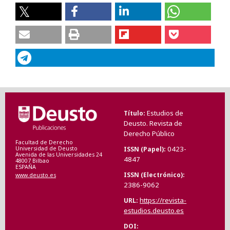
Estudios de
Título
Deusto. Revista de
Derecho Público
Facultad de Derecho
0423-
ISSN (Papel)
Universidad de Deusto
Avenida de las Universidades 24
4847
48007 Bilbao
ESPAÑA
ISSN (Electrónico)
www.deusto.es
2386-9062
https://revista-
URL
estudios.deusto.es
DOI