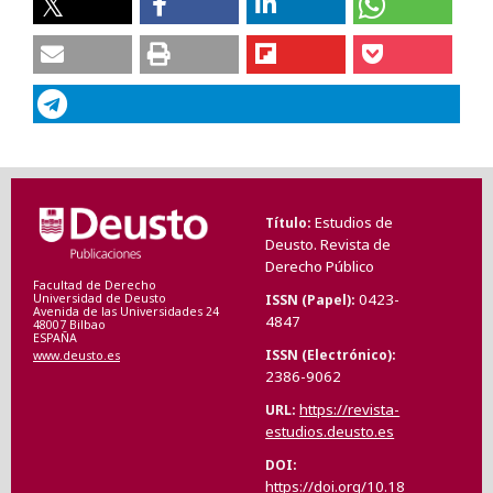
Estudios de
Título
Deusto. Revista de
Derecho Público
Facultad de Derecho
0423-
ISSN (Papel)
Universidad de Deusto
Avenida de las Universidades 24
4847
48007 Bilbao
ESPAÑA
ISSN (Electrónico)
www.deusto.es
2386-9062
https://revista-
URL
estudios.deusto.es
DOI
https://doi.org/10.18