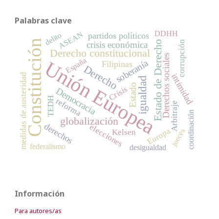
Palabras clave
DDHH
ASEAN
partidos políticos
delito
Constitución
corrupción
Estado de Derecho
crisis económica
Derecho constitucional
Derechos sociales
España
Unión Europea
soberanía
Filipinas
Derecho
intimidad
medidas de austeridad
igualdad
Estado
Crisis
Democracia
TEDH
reforma
Arbitraje
coordinación
globalización
derechos
elecciones
Europa
jueces
Kelsen
federalismo
desigualdad
Información
Para autores/as