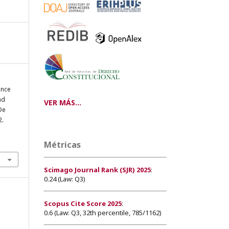
ance
ad
VER MÁS...
De
2.
Métricas
Scimago Journal Rank (SJR) 2025
:
0.24 (Law: Q3)
Scopus Cite Score 2025
:
0.6 (Law: Q3, 32th percentile, 785/1162)