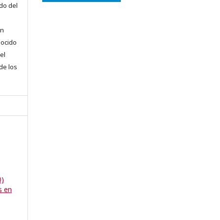
do del
en
nocido
el
 de los
0)
s en