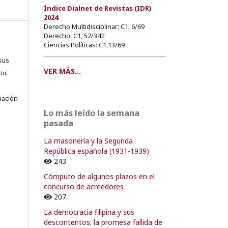
Índice Dialnet de Revistas (IDR)
2024
:
Derecho Multidisciplinar: C1, 6/69
Derecho: C1, 52/342
Ciencias Políticas: C1,13/69
sus
VER MÁS...
to.
s
uación
Lo más leído la semana
pasada
La masonería y la Segunda
o
República española (1931-1939)
243
o
Cómputo de algunos plazos en el
concurso de acreedores
207
La democracia filipina y sus
descontentos: la promesa fallida de