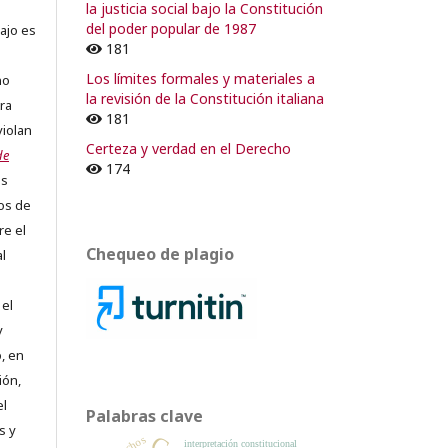
la justicia social bajo la Constitución
del poder popular de 1987
ajo es
181
Los límites formales y materiales a
no
la revisión de la Constitución italiana
ra
181
violan
Certeza y verdad en el Derecho
de
174
os
os de
re el
Chequeo de plagio
al
 el
y
, en
ión,
el
Palabras clave
s y
interpretación constitucional