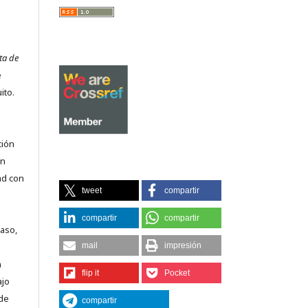
ta de
e
ito.
ción
on
ad con
tweet
compartir
compartir
compartir
caso,
mail
impresión
n
flip it
Pocket
ajo
 de
compartir