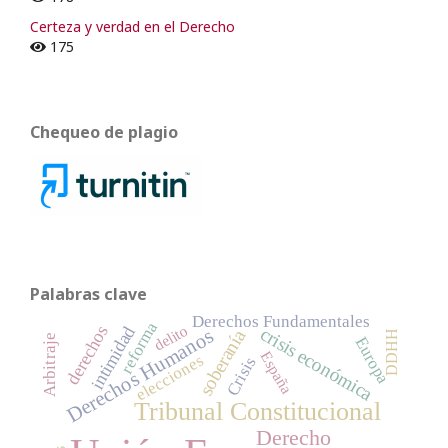
Certeza y verdad en el Derecho
175
Chequeo de plagio
Palabras clave
Derechos Fundamentales
reforma
delito
derechos
intimidad
crisis económica
Derechos Humanos
soberanía
DDHH
Arbitraje
Europa
España
elecciones
Crisis
Tribunal Constitucional
Derecho