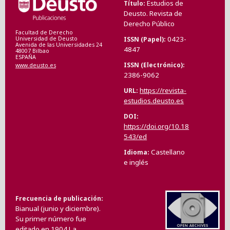
Estudios de
Título
Deusto. Revista de
Derecho Público
Facultad de Derecho
0423-
ISSN (Papel)
Universidad de Deusto
Avenida de las Universidades 24
4847
48007 Bilbao
ESPAÑA
ISSN (Electrónico)
www.deusto.es
2386-9062
https://revista-
URL
estudios.deusto.es
DOI
https://doi.org/10.18
543/ed
Castellano
Idioma
e inglés
Frecuencia de publicación
Bianual (junio y diciembre).
Su primer número fue
editado en 1904.La