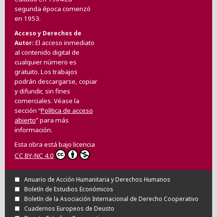
segunda época comenzó
en 1953.
Acceso y Derechos de
El acceso inmediato
Autor
al contenido digital de
cualquier número es
gratuito. Los trabajos
podrán descargarse, copiar
y difundir, sin fines
comerciales. Véase la
sección “
Política de acceso
abierto
” para más
información.
Esta obra está bajo licencia
CC BY-NC 4.0
Anuario de Acción Humanitaria y Derechos Humanos
Boletín de Estudios Económicos
Boletín de la Asociación Internacional de Derecho Cooperativo
Cuadernos Europeos de Deusto