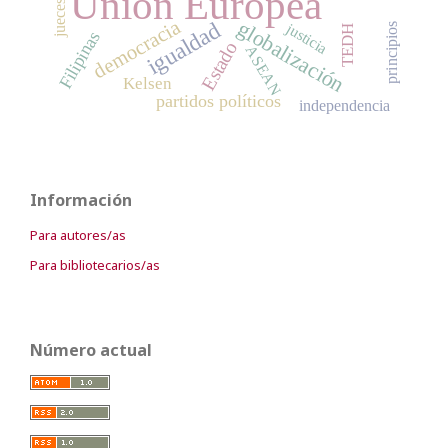
Unión Europea
jueces
democracia
globalización
igualdad
justicia
principios
TEDH
Filipinas
Estado
ASEAN
Kelsen
partidos políticos
independencia
Información
Para autores/as
Para bibliotecarios/as
Número actual