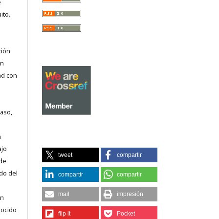
e
ito.
ción
on
ad con
caso,
n
ajo
tweet
compartir
 de
do del
compartir
compartir
mail
impresión
en
nocido
flip it
Pocket