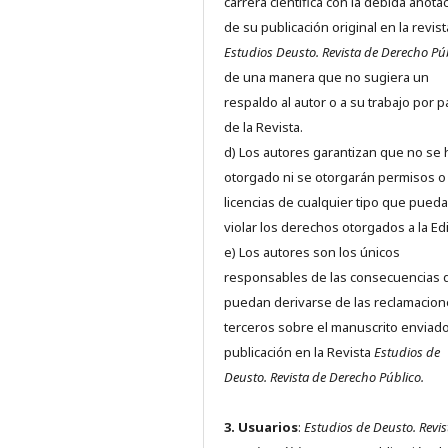
carrera científica con la debida anota
de su publicación original en la revist
Estudios Deusto.
Revista de Derecho Pú
de una manera que no sugiera un
respaldo al autor o a su trabajo por p
de la Revista.
d) Los autores garantizan que no se
otorgado ni se otorgarán permisos o
licencias de cualquier tipo que pued
violar los derechos otorgados a la Edit
e) Los autores son los únicos
responsables de las consecuencias 
puedan derivarse de las reclamacion
terceros sobre el manuscrito enviado
publicación en la Revista
Estudios de
Deusto.
Revista de Derecho Público.
3. Usuarios
:
Estudios de Deusto. Revis