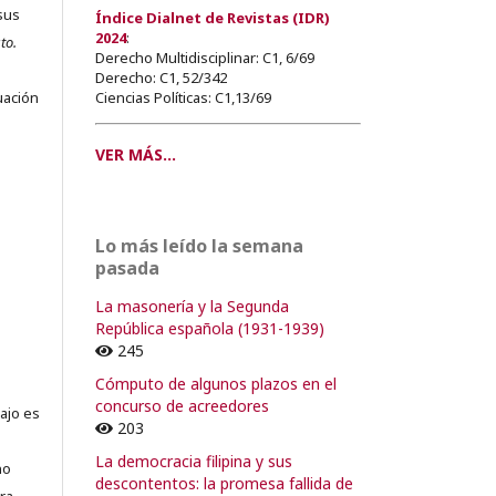
sus
Índice Dialnet de Revistas (IDR)
2024
:
to.
Derecho Multidisciplinar: C1, 6/69
s
Derecho: C1, 52/342
Ciencias Políticas: C1,13/69
uación
VER MÁS...
o
Lo más leído la semana
o
pasada
La masonería y la Segunda
República española (1931-1939)
245
Cómputo de algunos plazos en el
concurso de acreedores
ajo es
203
La democracia filipina y sus
no
descontentos: la promesa fallida de