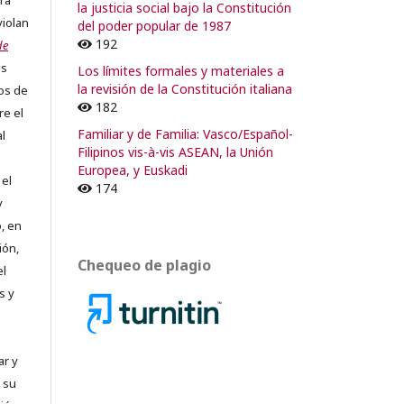
ra
la justicia social bajo la Constitución
violan
del poder popular de 1987
192
de
os
Los límites formales y materiales a
la revisión de la Constitución italiana
os de
182
re el
Familiar y de Familia: Vasco/Español-
al
Filipinos vis-à-vis ASEAN, la Unión
Europea, y Euskadi
 el
174
y
, en
ión,
Chequeo de plagio
el
s y
ar y
 su