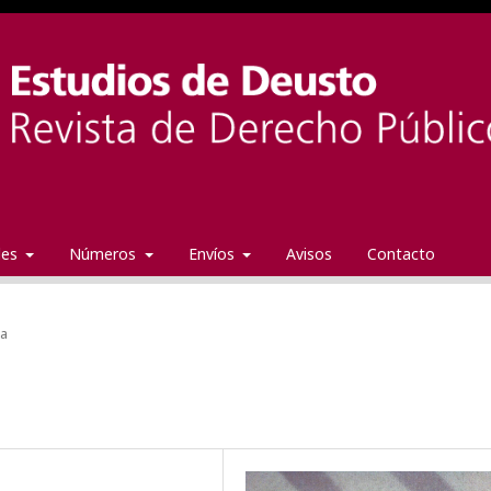
ales
Números
Envíos
Avisos
Contacto
da