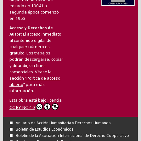
editado en 1904.La
segunda época comenzó
en 1953.
Acceso y Derechos de
El acceso inmediato
Autor
al contenido digital de
cualquier número es
gratuito. Los trabajos
podrán descargarse, copiar
y difundir, sin fines
comerciales. Véase la
sección “
Política de acceso
abierto
” para más
información.
Esta obra está bajo licencia
CC BY-NC 4.0
Anuario de Acción Humanitaria y Derechos Humanos
Boletín de Estudios Económicos
Boletín de la Asociación Internacional de Derecho Cooperativo