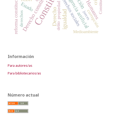
Constitución
Derechos Humanos
Derecho constitucional
Inteligencia artificial
reforma constitucional
Derechos sociales
propiedad
Estado
Derecho
corrupción
igualdad
jueces
derechos
delito
Medioambiente
Información
Para autores/as
Para bibliotecarios/as
Número actual