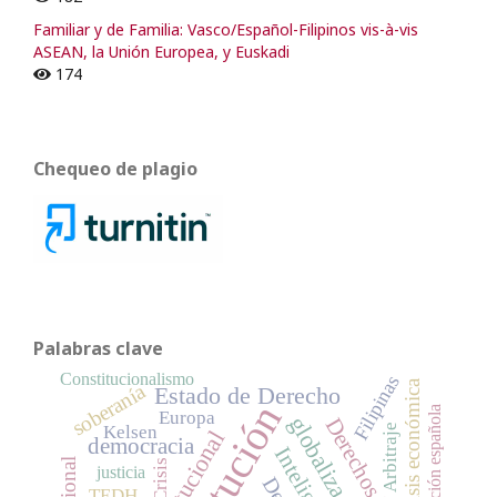
Familiar y de Familia: Vasco/Español-Filipinos vis-à-vis
ASEAN, la Unión Europea, y Euskadi
174
Chequeo de plagio
Palabras clave
Constitucionalismo
Filipinas
crisis económica
soberanía
Estado de Derecho
Constitución española
Europa
globalización
Arbitraje
Kelsen
democracia
Crisis
justicia
TEDH