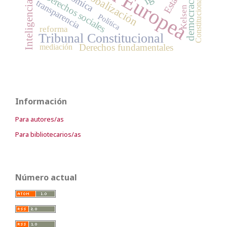
Unión Europea
Inteligencia artificial
Constitucionalismo
globalización
Estado
Derechos sociales
democracia
transparencia
Kelsen
Política
reforma
Tribunal Constitucional
Derechos fundamentales
mediación
Información
Para autores/as
Para bibliotecarios/as
Número actual