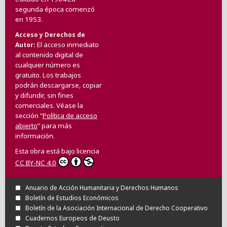
segunda época comenzó
en 1953.
Acceso y Derechos de
El acceso inmediato
Autor
al contenido digital de
cualquier número es
gratuito. Los trabajos
podrán descargarse, copiar
y difundir, sin fines
comerciales. Véase la
sección “
Política de acceso
abierto
” para más
información.
Esta obra está bajo licencia
CC BY-NC 4.0
Anuario de Acción Humanitaria y Derechos Humanos
Boletín de Estudios Económicos
Boletín de la Asociación Internacional de Derecho Cooperativo
Cuadernos Europeos de Deusto