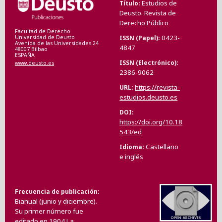
Estudios de
Título
Deusto. Revista de
Derecho Público
Facultad de Derecho
0423-
ISSN (Papel)
Universidad de Deusto
Avenida de las Universidades 24
4847
48007 Bilbao
ESPAÑA
ISSN (Electrónico)
www.deusto.es
2386-9062
https://revista-
URL
estudios.deusto.es
DOI
https://doi.org/10.18
543/ed
Castellano
Idioma
e inglés
Frecuencia de publicación
Bianual (junio y diciembre).
Su primer número fue
editado en 1904.La