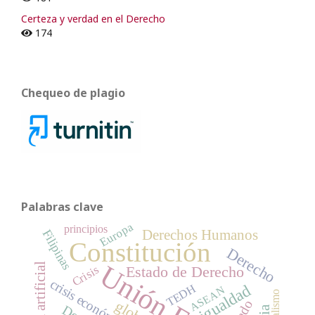
Certeza y verdad en el Derecho
174
Chequeo de plagio
Palabras clave
Europa
principios
Filipinas
Derechos Humanos
Constitución
Derecho
Crisis
Estado de Derecho
crisis económica
igualdad
TEDH
ASEAN